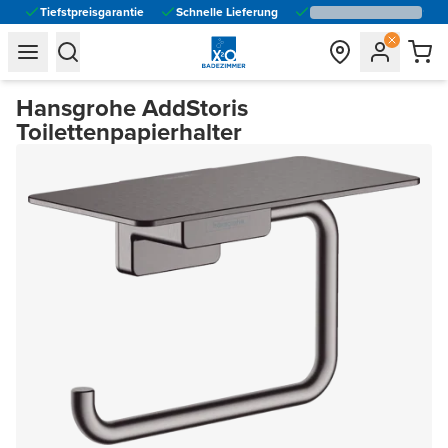
Tiefstpreisgarantie
Schnelle Lieferung
general.navigation.toggle_menu.label
general.navigation.toggle_menu.label
Hansgrohe AddStoris
Toilettenpapierhalter