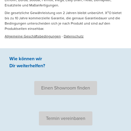
Lithofin, Burda, Soudal, Fernox, Viega, Easy Drain, Heau, Dumaplast,
Ersatzteile und Maßanfertigungen.
Die gesetzliche Gewährleistung von 2 Jahren bleibt unberührt. X²O bietet
bis zu 10 Jahre kommerzielle Garantie, die genaue Garantiedauer und die
Bedingungen unterscheiden sich je nach Produkt und sind auf den
Produktseiten einsehbar.
Allgemeine Geschäftsbedingungen
-
Datenschutz
Wie können wir
Dir weiterhelfen
?
Einen Showroom finden
Termin vereinbaren