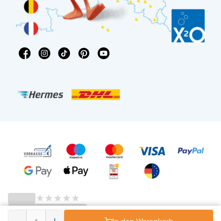
© 2026 - X²O Badezimmer – USt-IdNr: DE343506152 -
AGB Widerrufsrecht
-