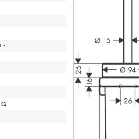
tie
462