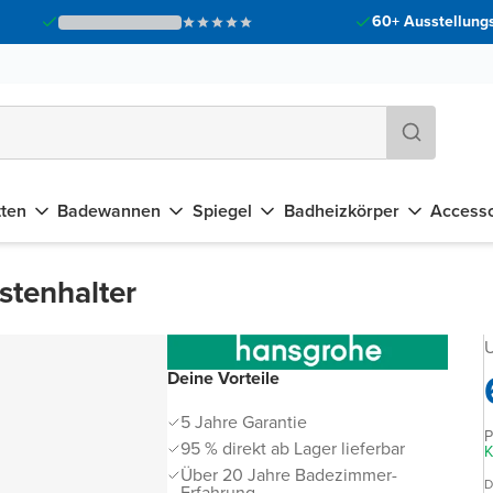
60+ Ausstellungs
tten
Badewannen
Spiegel
Badheizkörper
Accesso
stenhalter
U
Deine Vorteile
5 Jahre Garantie
P
95 % direkt ab Lager lieferbar
K
Über 20 Jahre Badezimmer-
D
Erfahrung