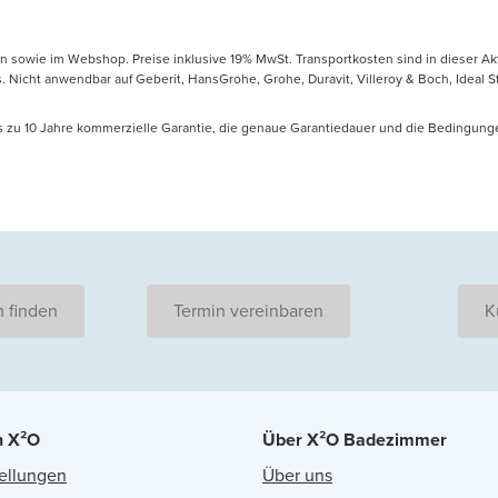
en sowie im Webshop. Preise inklusive 19% MwSt. Transportkosten sind in dieser Ak
icht anwendbar auf Geberit, HansGrohe, Grohe, Duravit, Villeroy & Boch, Ideal Sta
is zu 10 Jahre kommerzielle Garantie, die genaue Garantiedauer und die Bedingung
 finden
Termin vereinbaren
K
n X²O
Über X²O Badezimmer
ellungen
Über uns