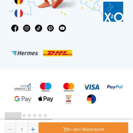
© 2026 - X²O Badezimmer – USt-IdNr: DE343506152 -
AGB Widerrufsrecht
-
In den Warenkorb