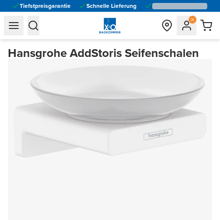
Tiefstpreisgarantie
Schnelle Lieferung
general.navigation.toggle_menu.label
general.navigation.toggle_menu.label
Hansgrohe AddStoris Seifenschalen