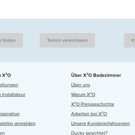
 finden
Termin vereinbaren
K
n X²O
Über X²O Badezimmer
ellungen
Über uns
 Installateur
Warum X²O
X²O Preisgeschichte
nspiration
Arbeiten bei X²O
sletter anmelden
Unsere Kundenerfahrungen
en
Ducky gesichtet?