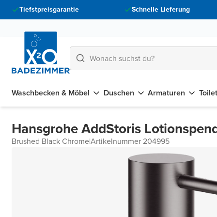
Tiefstpreisgarantie
Schnelle Lieferung
Waschbecken & Möbel
Duschen
Armaturen
Toile
Hansgrohe AddStoris Lotionspen
Brushed Black Chrome
|
Artikelnummer 204995