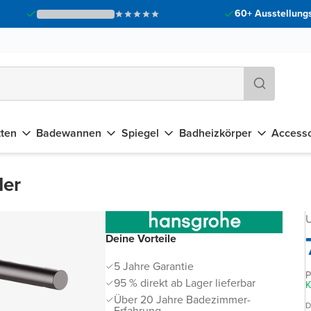
60+ Ausstellungs
tten
Badewannen
Spiegel
Badheizkörper
Accesso
der
U
Deine Vorteile
5 Jahre Garantie
P
95 % direkt ab Lager lieferbar
K
Über 20 Jahre Badezimmer-
D
Erfahrung