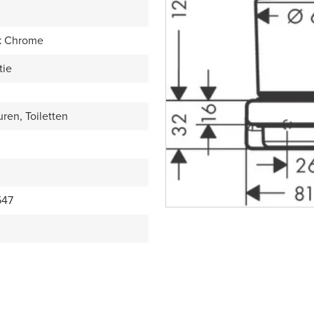
k Chrome
tie
ren, Toiletten
547