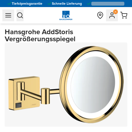
Tiefstpreisgarantie
Schnelle Lieferung
general.navigation.toggle_menu.label
general.navigation.toggle_menu.label
Hansgrohe AddStoris
Vergrößerungsspiegel