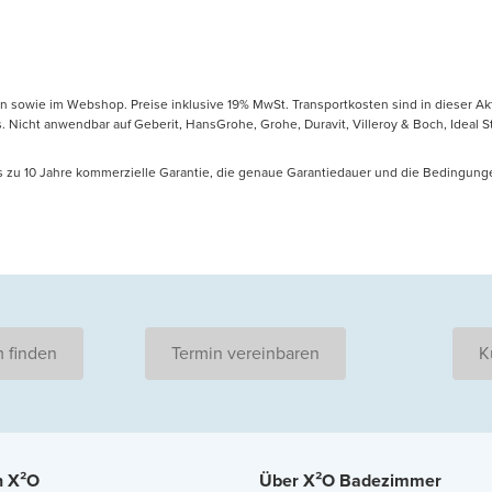
en sowie im Webshop. Preise inklusive 19% MwSt. Transportkosten sind in dieser Ak
icht anwendbar auf Geberit, HansGrohe, Grohe, Duravit, Villeroy & Boch, Ideal Sta
is zu 10 Jahre kommerzielle Garantie, die genaue Garantiedauer und die Bedingung
 finden
Termin vereinbaren
K
n X²O
Über X²O Badezimmer