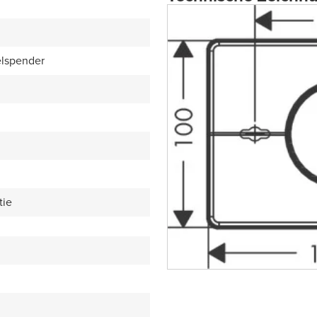
lspender
tie