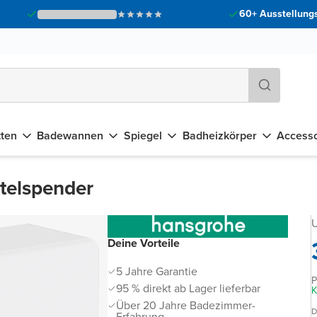
60+ Ausstellungs
tten
Badewannen
Spiegel
Badheizkörper
Accesso
telspender
U
Deine Vorteile
5 Jahre Garantie
P
95 % direkt ab Lager lieferbar
K
Über 20 Jahre Badezimmer-
D
Erfahrung