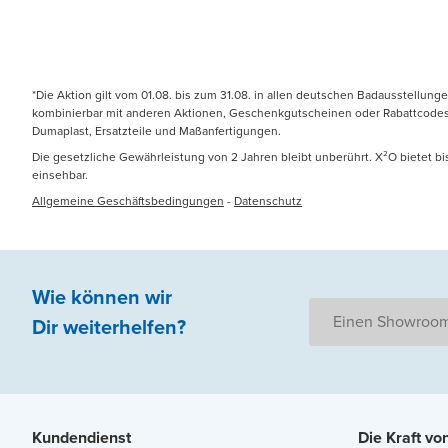
*Die Aktion gilt vom 01.08. bis zum 31.08. in allen deutschen Badausstellung
kombinierbar mit anderen Aktionen, Geschenkgutscheinen oder Rabattcodes. N
Dumaplast, Ersatzteile und Maßanfertigungen.
Die gesetzliche Gewährleistung von 2 Jahren bleibt unberührt. X²O bietet b
einsehbar.
Allgemeine Geschäftsbedingungen
-
Datenschutz
Wie können wir
Einen Showroom
Dir weiterhelfen
?
Kundendienst
Die Kraft vo