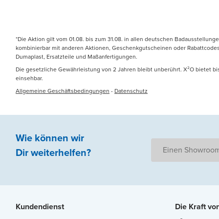
*Die Aktion gilt vom 01.08. bis zum 31.08. in allen deutschen Badausstellung
kombinierbar mit anderen Aktionen, Geschenkgutscheinen oder Rabattcodes. N
Dumaplast, Ersatzteile und Maßanfertigungen.
Die gesetzliche Gewährleistung von 2 Jahren bleibt unberührt. X²O bietet b
einsehbar.
Allgemeine Geschäftsbedingungen
-
Datenschutz
Wie können wir
Einen Showroom
Dir weiterhelfen
?
Kundendienst
Die Kraft vo