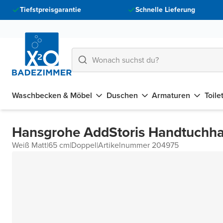
Tiefstpreisgarantie
Schnelle Lieferung
Waschbecken & Möbel
Duschen
Armaturen
Toile
Hansgrohe AddStoris Handtuchha
Weiß Matt
|
65 cm
|
Doppel
|
Artikelnummer 204975