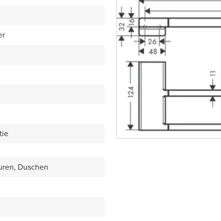
er
tie
uren, Duschen