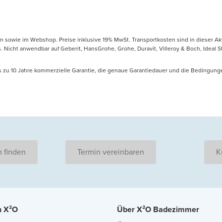
en sowie im Webshop. Preise inklusive 19% MwSt. Transportkosten sind in dieser Ak
icht anwendbar auf Geberit, HansGrohe, Grohe, Duravit, Villeroy & Boch, Ideal Sta
is zu 10 Jahre kommerzielle Garantie, die genaue Garantiedauer und die Bedingung
 finden
Termin vereinbaren
K
n X²O
Über X²O Badezimmer