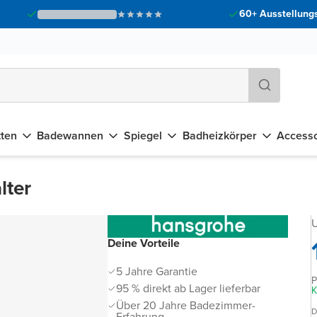
60+ Ausstellungs
tten
Badewannen
Spiegel
Badheizkörper
Accesso
lter
U
Deine Vorteile
5 Jahre Garantie
P
95 % direkt ab Lager lieferbar
K
Über 20 Jahre Badezimmer-
D
Erfahrung