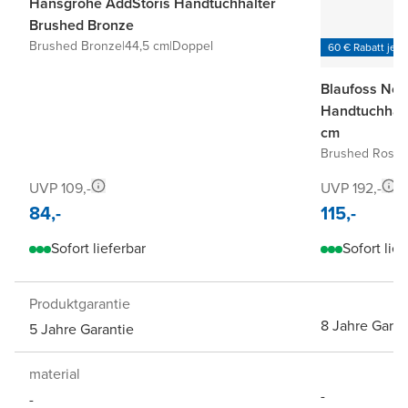
Hansgrohe AddStoris Handtuchhalter
Brushed Bronze
Brushed Bronze
|
44,5 cm
|
Doppel
60 € Rabatt je 6
Blaufoss Nom
Handtuchhalt
cm
Brushed Roseg
UVP 109,-
UVP 192,-
84,-
115,-
Sofort lieferbar
Sofort lief
Produktgarantie
8 Jahre Garan
5 Jahre Garantie
material
-
-