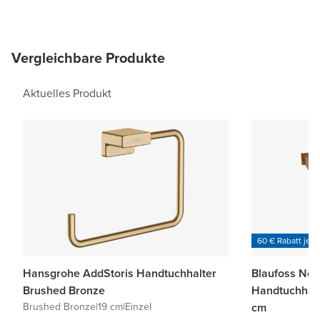
Vergleichbare Produkte
Aktuelles Produkt
60 € Rabatt je 6
Hansgrohe AddStoris Handtuchhalter
Blaufoss Nom
Brushed Bronze
Handtuchhalt
Brushed Bronze
|
19 cm
|
Einzel
cm