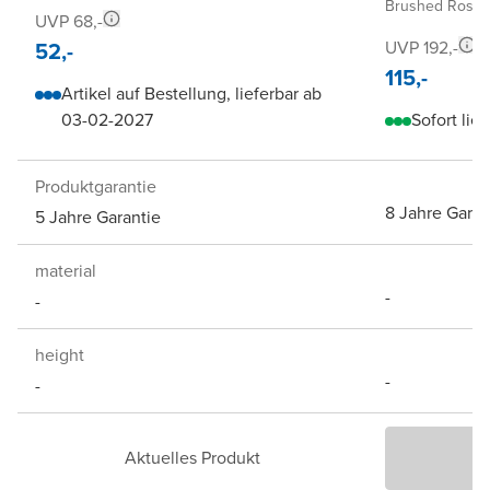
Brushed Roseg
UVP 68,-
52,-
UVP 192,-
115,-
Artikel auf Bestellung, lieferbar ab
03-02-2027
Sofort lief
Produktgarantie
8 Jahre Garan
5 Jahre Garantie
material
-
-
height
-
-
Aktuelles Produkt
P