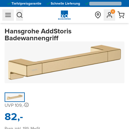
Tiefstpreisgarantie
Schnelle Lieferung
general.navigation.toggle_menu.label
general.navigation.toggle_menu.label
Hansgrohe AddStoris
Badewannengriff
UVP 109,-
82,-
Preis inkl. 19% MwSt.