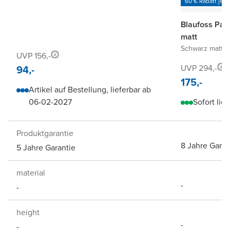
60 € Rabatt je 6
Blaufoss Pat
matt
Schwarz matt
|
6
UVP 156,-
94,-
UVP 294,-
175,-
Artikel auf Bestellung, lieferbar ab
06-02-2027
Sofort lief
Produktgarantie
8 Jahre Garan
5 Jahre Garantie
material
-
-
height
-
-