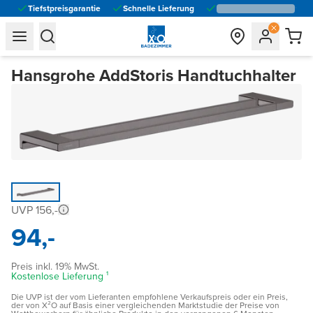
Tiefstpreisgarantie
Schnelle Lieferung
general.navigation.toggle_menu.label
general.navigation.toggle_menu.label
Hansgrohe AddStoris Handtuchhalter
UVP 156,-
94,-
Preis inkl. 19% MwSt.
Kostenlose Lieferung ¹
Die UVP ist der vom Lieferanten empfohlene Verkaufspreis oder ein Preis,
der von X²O auf Basis einer vergleichenden Marktstudie der Preise von