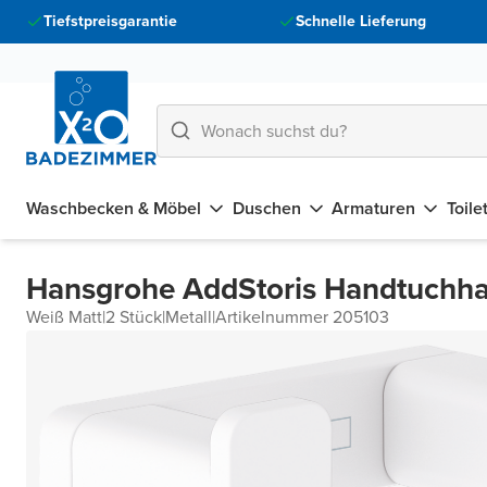
Tiefstpreisgarantie
Schnelle Lieferung
Waschbecken & Möbel
Duschen
Armaturen
Toile
Hansgrohe AddStoris Handtuchh
Weiß Matt
|
2 Stück
|
Metall
|
Artikelnummer 205103