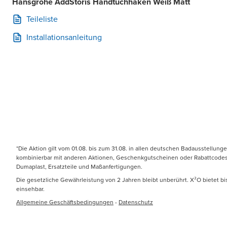
Hansgrohe AddStoris Handtuchhaken Weiß Matt
Teileliste
Installationsanleitung
*Die Aktion gilt vom 01.08. bis zum 31.08. in allen deutschen Badausstellung
kombinierbar mit anderen Aktionen, Geschenkgutscheinen oder Rabattcodes. N
Dumaplast, Ersatzteile und Maßanfertigungen.
Die gesetzliche Gewährleistung von 2 Jahren bleibt unberührt. X²O bietet b
einsehbar.
Allgemeine Geschäftsbedingungen
-
Datenschutz