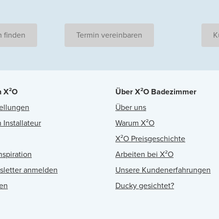
 finden
Termin vereinbaren
K
n X²O
Über X²O Badezimmer
ellungen
Über uns
 Installateur
Warum X²O
X²O Preisgeschichte
nspiration
Arbeiten bei X²O
sletter anmelden
Unsere Kundenerfahrungen
en
Ducky gesichtet?