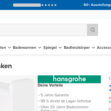
60+ Ausstellungs
tten
Badewannen
Spiegel
Badheizkörper
Accesso
aken
U
Deine Vorteile
5 Jahre Garantie
P
95 % direkt ab Lager lieferbar
K
Über 20 Jahre Badezimmer-
D
Erfahrung