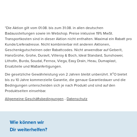
*Die Aktion gilt vom 01.08. bis zum 31.08. in allen deutschen
Badausstellungen sowie im Webshop. Preise inklusive 19% MwSt.
Transportkosten sind in dieser Aktion nicht enthalten. Maximal ein Rabatt pro
Kunde/Lieferadresse. Nicht kombinierbar mit anderen Aktionen,
Geschenkgutscheinen oder Rabattcodes. Nicht anwendbar auf Geberit,
HansGrohe, Grohe, Duravit, Villeroy & Boch, Ideal Standard, Sunshower,
Lithofin, Burda, Soudal, Fernox, Viega, Easy Drain, Heau, Dumaplast,
Ersatzteile und Maßanfertigungen.
Die gesetzliche Gewährleistung von 2 Jahren bleibt unberührt. X²O bietet
bis zu 10 Jahre kommerzielle Garantie, die genaue Garantiedauer und die
Bedingungen unterscheiden sich je nach Produkt und sind auf den
Produktseiten einsehbar.
Allgemeine Geschäftsbedingungen
-
Datenschutz
Wie können wir
Dir weiterhelfen
?