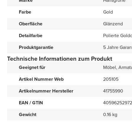
Marke
Hansgrohe
Farbe
Gold
Oberfläche
Glänzend
Detailfarbe
Polierte Goldo
Produktgarantie
5 Jahre Garan
Technische Informationen zum Produkt
Geeignet für
Möbel, Armat
Artikel Nummer Web
205105
Artikelnummer Hersteller
41755990
EAN / GTIN
40596252972
Gewicht
0.16 kg