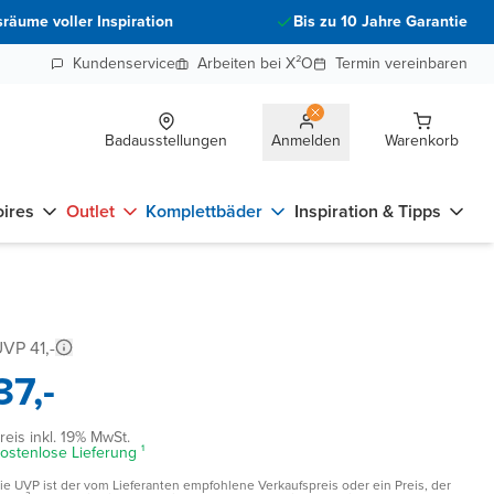
räume voller Inspiration
Bis zu 10 Jahre Garantie
Kundenservice
Arbeiten bei X²O
Termin vereinbaren
Badausstellungen
Anmelden
Warenkorb
ires
Outlet
Komplettbäder
Inspiration & Tipps
VP 41,-
37,-
reis inkl. 19% MwSt.
ostenlose Lieferung ¹
ie UVP ist der vom Lieferanten empfohlene Verkaufspreis oder ein Preis, der