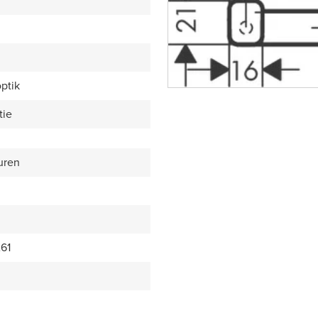
ptik
tie
uren
61