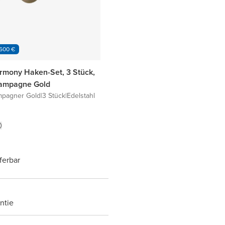
 600 €
rmony Haken-Set, 3 Stück,
ampagne Gold
mpagner Gold
|
3 Stück
|
Edelstahl
eferbar
ntie