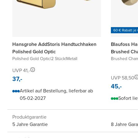
60 € Rabatt je
Hansgrohe AddStoris Handtuchhaken
Blaufoss Ha
Polished Gold Optic
Brushed Ch
Polished Gold Optic
|
2 Stück
|
Metall
Brushed Cha
UVP 41,-
37,-
UVP 58,50
45,-
Artikel auf Bestellung, lieferbar ab
05-02-2027
Sofort li
Produktgarantie
5 Jahre Garantie
8 Jahre Gara