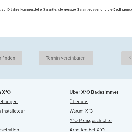
is zu 10 Jahre kommerzielle Garantie, die genaue Garantiedauer und die Bedingung
 finden
Termin vereinbaren
K
n X²O
Über X²O Badezimmer
ellungen
Über uns
 Installateur
Warum X²O
X²O Preisgeschichte
nspiration
Arbeiten bei X²O