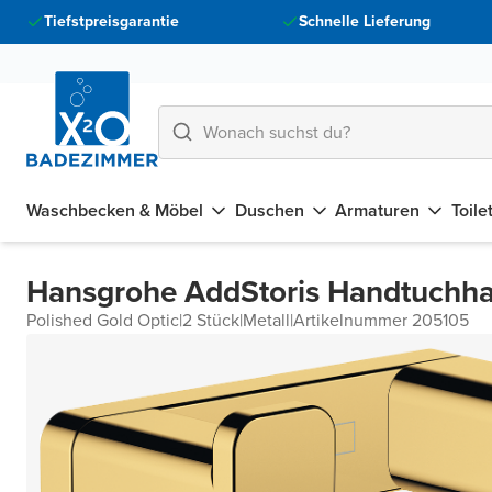
Tiefstpreisgarantie
Schnelle Lieferung
Waschbecken & Möbel
Duschen
Armaturen
Toile
Hansgrohe AddStoris Handtuchh
Polished Gold Optic
|
2 Stück
|
Metall
|
Artikelnummer 205105