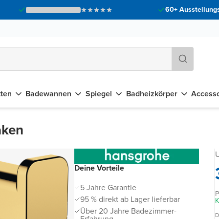
60+ Ausstellungs
tten
Badewannen
Spiegel
Badheizkörper
Accesso
aken
U
Deine Vorteile
5 Jahre Garantie
P
95 % direkt ab Lager lieferbar
K
Über 20 Jahre Badezimmer-
D
Erfahrung