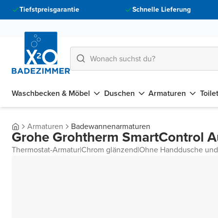
Tiefstpreisgarantie
Schnelle Lieferung
Waschbecken & Möbel
Duschen
Armaturen
Toile
Armaturen
Badewannenarmaturen
Grohe Grohtherm SmartControl 
Thermostat-Armatur
|
Chrom glänzend
|
Ohne Handdusche und