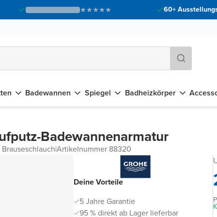
60+ Ausstellungs
tten
Badewannen
Spiegel
Badheizkörper
Accesso
Aufputz-Badewannenarmatur
 Brauseschlauch
|
Artikelnummer 88320
U
Deine Vorteile
P
5 Jahre Garantie
K
95 % direkt ab Lager lieferbar