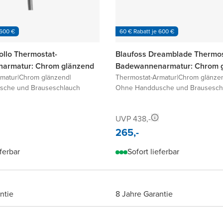
 600 €
60 € Rabatt je 600 €
ollo Thermostat-
Blaufoss Dreamblade Thermos
armatur: Chrom glänzend
Badewannenarmatur: Chrom 
rmatur
|
Chrom glänzend
|
Thermostat-Armatur
|
Chrom glänze
che und Brauseschlauch
Ohne Handdusche und Brausesch
UVP 438,-
265,-
eferbar
Sofort lieferbar
ntie
8 Jahre Garantie