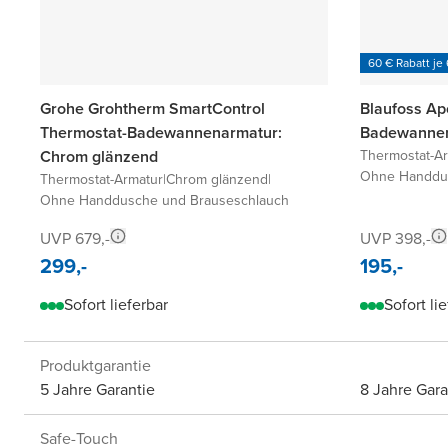
60 € Rabatt je
Grohe Grohtherm SmartControl
Blaufoss Ap
Thermostat-Badewannenarmatur:
Badewannen
Chrom glänzend
Thermostat-A
Ohne Handdus
Thermostat-Armatur
|
Chrom glänzend
|
Ohne Handdusche und Brauseschlauch
UVP 679,-
UVP 398,-
299,-
195,-
Sofort lieferbar
Sofort li
Produktgarantie
5 Jahre Garantie
8 Jahre Gara
Safe-Touch