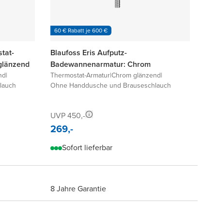
60 € Rabatt je 600 €
tat-
Blaufoss Eris Aufputz-
glänzend
Badewannenarmatur: Chrom
nd
|
Thermostat-Armatur
|
Chrom glänzend
|
lauch
Ohne Handdusche und Brauseschlauch
UVP 450,-
269,-
Sofort lieferbar
8 Jahre Garantie