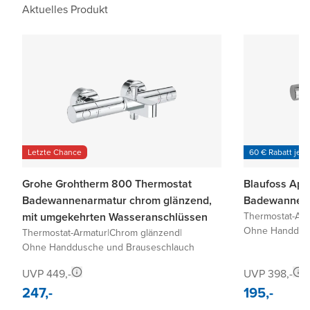
Aktuelles Produkt
Letzte Chance
60 € Rabatt je 6
Grohe Grohtherm 800 Thermostat
Blaufoss Apo
Badewannenarmatur chrom glänzend,
Badewannena
mit umgekehrten Wasseranschlüssen
Thermostat-Arm
Ohne Handdusc
Thermostat-Armatur
|
Chrom glänzend
|
Ohne Handdusche und Brauseschlauch
UVP 449,-
UVP 398,-
247,-
195,-