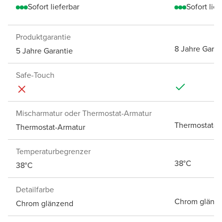
Sofort lieferbar
Sofort lief
Produktgarantie
8 Jahre Garan
5 Jahre Garantie
Safe-Touch
Mischarmatur oder Thermostat-Armatur
Thermostat-A
Thermostat-Armatur
Temperaturbegrenzer
38°C
38°C
Detailfarbe
Chrom glänz
Chrom glänzend