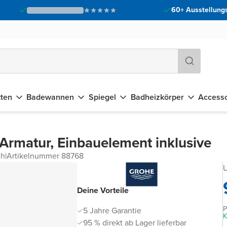
60+ Ausstellungs
tten
Badewannen
Spiegel
Badheizkörper
Accesso
rmatur, Einbauelement inklusive
ch
|
Artikelnummer 88768
U
Deine Vorteile
P
5 Jahre Garantie
K
95 % direkt ab Lager lieferbar