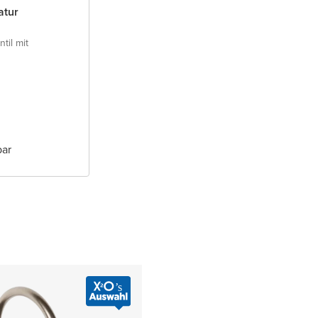
atur
til mit
bar