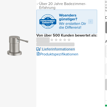
D
Über 20 Jahre Badezimmer-
v
Erfahrung
W
f
D
Von über 500 Kunden bewertet als:
A
¹ Lieferinformationen
Produktspezifikationen