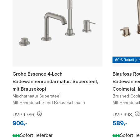
60 € Rabatt je
Grohe Essence 4-Loch
Blaufoss Ro
Badewannenrandarmatur: Supersteel,
Badewannen
mit Brausekopf
Coolmetal, 
Mischarmatur
|
Supersteel
|
Brushed Cool
Mit Handdusche und Brauseschlauch
Mit Handdusc
UVP 1.786,-
UVP 998,-
906,-
589,-
Sofort lieferbar
Sofort li