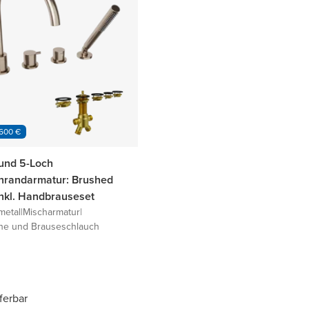
 600 €
und 5-Loch
randarmatur: Brushed
inkl. Handbrauseset
metal
|
Mischarmatur
|
he und Brauseschlauch
eferbar