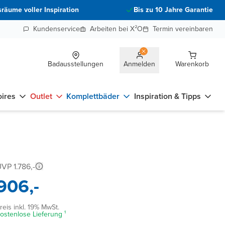
räume voller Inspiration
Bis zu 10 Jahre Garantie
Kundenservice
Arbeiten bei X²O
Termin vereinbaren
Badausstellungen
Anmelden
Warenkorb
ires
Outlet
Komplettbäder
Inspiration & Tipps
VP 1.786,-
906,-
reis inkl. 19% MwSt.
ostenlose Lieferung ¹