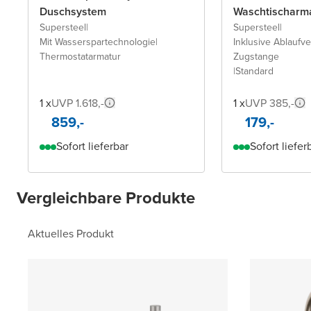
Duschsystem
Waschtischarm
Supersteel
|
Supersteel
|
Mit Wasserspartechnologie
|
Inklusive Ablaufven
Thermostatarmatur
Zugstange
|
Standard
1 x
UVP 1.618,-
1 x
UVP 385,-
859,-
179,-
Sofort lieferbar
Sofort liefer
Vergleichbare Produkte
Aktuelles Produkt