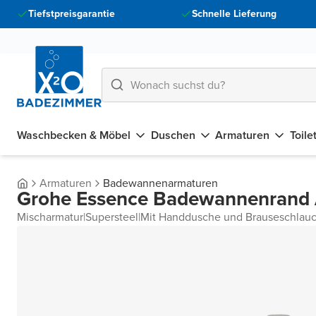
Tiefstpreisgarantie
Schnelle Lieferung
Waschbecken & Möbel
Duschen
Armaturen
Toile
Armaturen
Badewannenarmaturen
Grohe Essence Badewannenrand A
Mischarmatur
|
Supersteel
|
Mit Handdusche und Brauseschlau