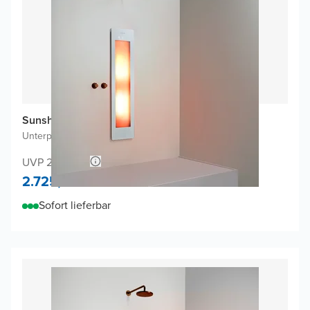
Sunshower One M Infrarot
Unterputz
|
Weiβ
|
3/4 Körper
UVP 2.843,50
2.725,-
Sofort lieferbar