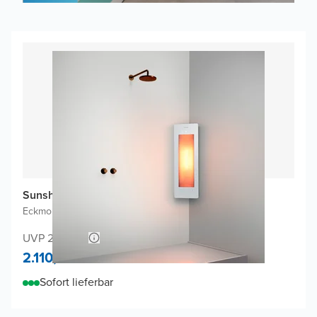
Sunshower One S Infrarot
Eckmontage Aufputz
|
Weiβ
|
1/4 Körper
UVP 2.213,86
2.110,-
Sofort lieferbar