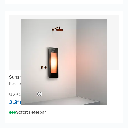
Sunshower One S Infrarot
Flache Aufputzmontage
|
Schwarz
|
1/4 Körper
UVP 2.440,66
2.310,-
Sofort lieferbar