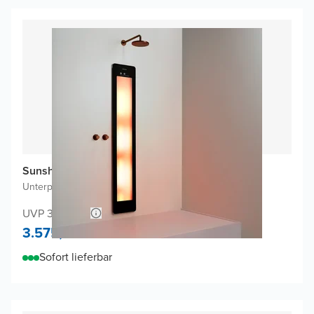
Sunshower One L Infrarot
Unterputz
|
Schwarz
|
Ganzer Körper
UVP 3.866,22
3.575,-
Sofort lieferbar