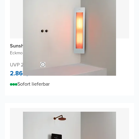
Sunshower One M Infrarot
Eckmontage Aufputz
|
Weiβ
|
3/4 Körper
UVP 2.990,52
2.860,-
Sofort lieferbar