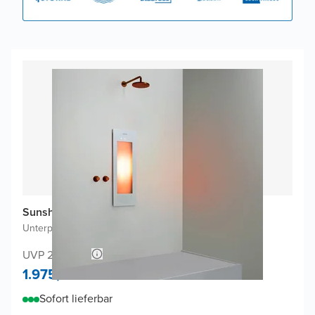
Sunshower One S Infrarot
Unterputz
|
Weiβ
|
1/4 Körper
UVP 2.066,84
1.975,-
Sofort lieferbar