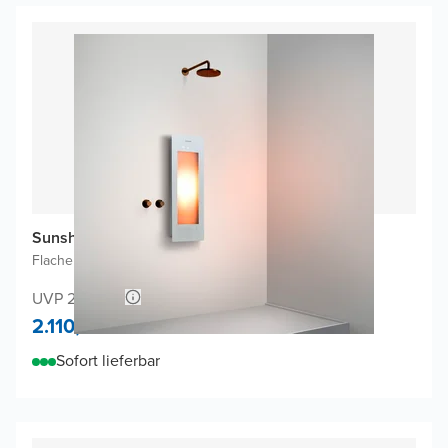
Sunshower One S Infrarot
Flache Aufputzmontage
|
Weiβ
|
1/4 Körper
UVP 2.213,86
2.110,-
Sofort lieferbar