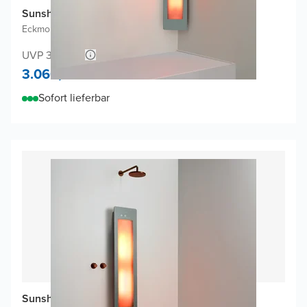
Sunshower One M Infrarot
Eckmontage Aufputz
|
Organic Grey
|
3/4 Körper
UVP 3.172,02
3.060,-
Sofort lieferbar
Sunshower One M Infrarot