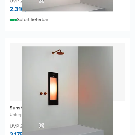
UVP 2.440,66
2.310,-
Sofort lieferbar
Sunshower One S Infrarot
Unterputz
|
Schwarz
|
1/4 Körper
UVP 2.293,64
2.175,-