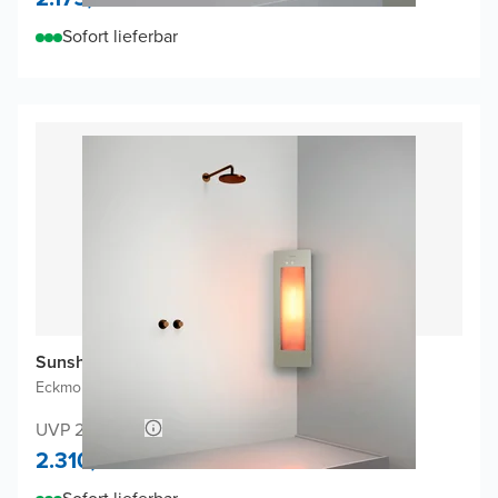
Sofort lieferbar
Sunshower One S Infrarot
Eckmontage Aufputz
|
Sand White
|
1/4 Körper
UVP 2.440,66
2.310,-