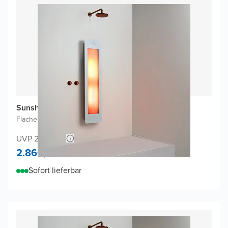
Sunshower One M Infrarot
Flache Aufputzmontage
|
Weiβ
|
3/4 Körper
UVP 2.990,52
2.860,-
Sofort lieferbar