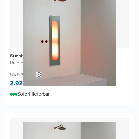
Sunshower One M Infrarot
Unterputz
|
Organic Grey
|
3/4 Körper
UVP 3.025,-
2.925,-
Sofort lieferbar