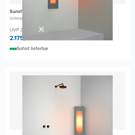
Sunshower One S Infrarot
Unterputz
|
Organic Grey
|
1/4 Körper
UVP 2.293,64
2.175,-
Sofort lieferbar