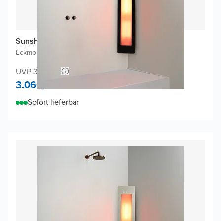
Sunshower One M Infrarot
Eckmontage Aufputz
|
Schwarz
|
3/4 Körper
UVP 3.172,02
3.060,-
Sofort lieferbar