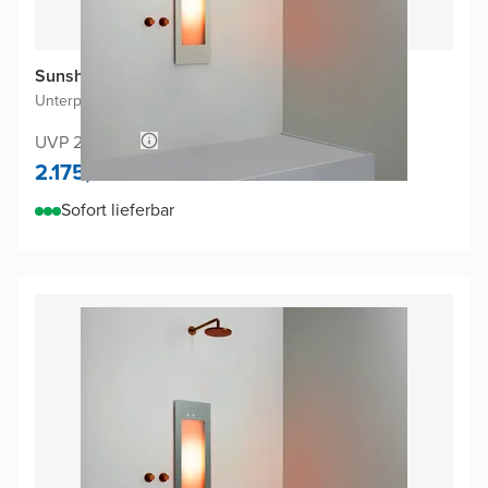
Sunshower One S Infrarot
Unterputz
|
Sand White
|
1/4 Körper
UVP 2.293,64
2.175,-
Sofort lieferbar