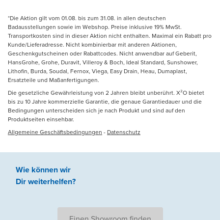
*Die Aktion gilt vom 01.08. bis zum 31.08. in allen deutschen
Badausstellungen sowie im Webshop. Preise inklusive 19% MwSt.
Transportkosten sind in dieser Aktion nicht enthalten. Maximal ein Rabatt pro
Kunde/Lieferadresse. Nicht kombinierbar mit anderen Aktionen,
Geschenkgutscheinen oder Rabattcodes. Nicht anwendbar auf Geberit,
HansGrohe, Grohe, Duravit, Villeroy & Boch, Ideal Standard, Sunshower,
Lithofin, Burda, Soudal, Fernox, Viega, Easy Drain, Heau, Dumaplast,
Ersatzteile und Maßanfertigungen.
Die gesetzliche Gewährleistung von 2 Jahren bleibt unberührt. X²O bietet
bis zu 10 Jahre kommerzielle Garantie, die genaue Garantiedauer und die
Bedingungen unterscheiden sich je nach Produkt und sind auf den
Produktseiten einsehbar.
Allgemeine Geschäftsbedingungen
-
Datenschutz
Wie können wir
Dir weiterhelfen
?
Einen Showroom finden