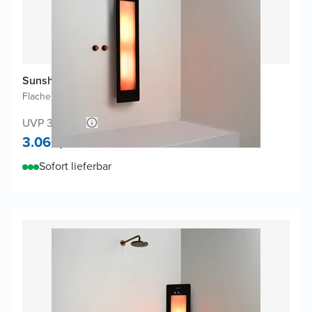
Sunshower One M Infrarot
Flache Aufputzmontage
|
Schwarz
|
3/4 Körper
UVP 3.172,02
3.060,-
Sofort lieferbar