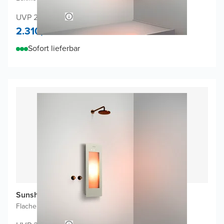
UVP 2.440,66
2.310,-
Sofort lieferbar
Sunshower One S Infrarot
Flache Aufputzmontage
|
Sand White
|
1/4 Körper