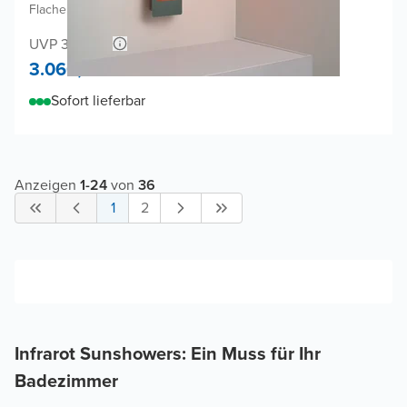
Flache Aufputzmontage
|
Organic Grey
|
3/4 Körper
UVP 3.172,02
3.060,-
Sofort lieferbar
Anzeigen
1
-
24
von
36
1
2
Infrarot Sunshowers: Ein Muss für Ihr
Badezimmer