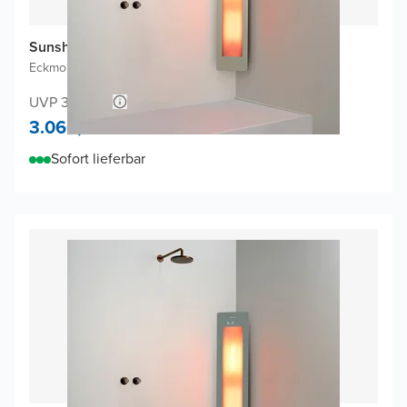
Sunshower One M Infrarot
Eckmontage Aufputz
|
Sand White
|
3/4 Körper
UVP 3.172,02
3.060,-
Sofort lieferbar