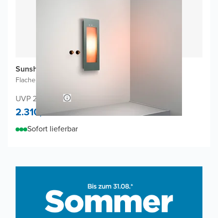
Sunshower One S Infrarot
Flache Aufputzmontage
|
Organic Grey
|
1/4 Körper
UVP 2.440,66
2.310,-
Sofort lieferbar