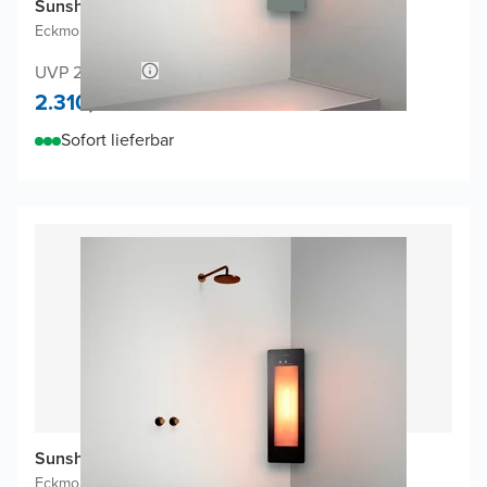
Sunshower One S Infrarot
Eckmontage Aufputz
|
Organic Grey
|
1/4 Körper
UVP 2.440,66
2.310,-
Sofort lieferbar
Sunshower One S Infrarot
Eckmontage Aufputz
|
Schwarz
|
1/4 Körper