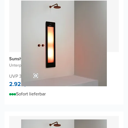
Sunshower One M Infrarot
Unterputz
|
Schwarz
|
3/4 Körper
UVP 3.025,-
2.925,-
Sofort lieferbar