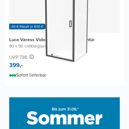
60 € Rabatt je 600 €
Luca Varess Vidor Eckdusche mit Drehtür
90 x 90 cm
|
Klarglas
|
Profil Schwarz
UVP 738,-
399,-
Sofort lieferbar