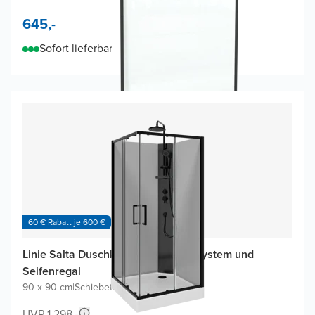
645,-
Sofort lieferbar
60 € Rabatt je 600 €
Linie Salta Duschkabine mit Duschsystem und
Seifenregal
90 x 90 cm
|
Schiebetür
|
Profil Schwarz
UVP 1.298,-