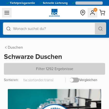
Tiefstpreisgarantie
Schnelle Lieferung
general.navigation.toggle_menu.label
Duschen
Schwarze Duschen
Filter 1292 Ergebnisse
Sortieren
:
Vergleichen