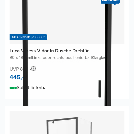
60 € Rabatt je 600 €
Luca Varess Vidor In Dusche Drehtür
90 x 190cm
|
Links oder rechts positionierbar
|
Klarglas
UVP 850,-
445,-
Sofort lieferbar