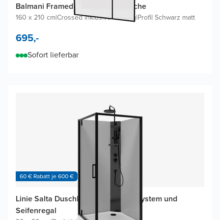
Balmani Framed Plus Walk-in Dusche
160 x 210 cm
|
Crossed inklusive Coating
|
Profil Schwarz matt
695,-
Sofort lieferbar
60 € Rabatt je 600 €
Linie Salta Duschkabine mit Duschsystem und
Seifenregal