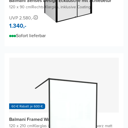
Balmani Senses Design Eckdusche mit Schiebetür
120 x 90 cm
|
Rechts
|
Klarglas, inklusive Coating
UVP 2.580,-
1.340,-
Sofort lieferbar
60 € Rabatt je 600 €
Balmani Framed Walk-in Dusche
120 x 210 cm
|
Klarglas inklusive Coating
|
Profil Schwarz matt