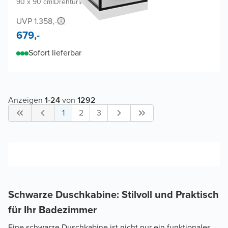
90 x 90 cm
|
Drehtür
|
Profil Schwarz
UVP 1.358,-
679,-
Sofort lieferbar
Anzeigen
1
-
24
von
1292
1
2
3
Schwarze Duschkabine: Stilvoll und Praktisch
für Ihr Badezimmer
Eine schwarze Duschkabine ist nicht nur ein funktionales