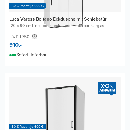
60 € Rabatt je 600 €
Luca Varess Boltano Eckdusche mit Schiebetür
120 x 90 cm
|
Links oder rechts positionierbar
|
Klarglas
UVP 1.750,-
910,-
Sofort lieferbar
60 € Rabatt je 600 €