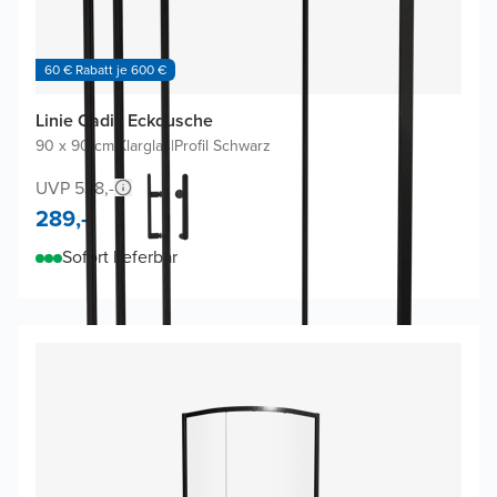
60 € Rabatt je 600 €
Linie Cadiz Eckdusche
90 x 90 cm
|
Klarglas
|
Profil Schwarz
UVP 538,-
289,-
Sofort lieferbar