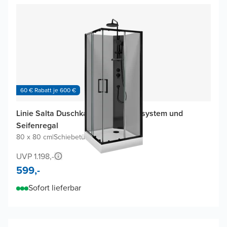
60 € Rabatt je 600 €
Linie Salta Duschkabine mit Duschsystem und
Seifenregal
80 x 80 cm
|
Schiebetür
|
Profil Schwarz
UVP 1.198,-
599,-
Sofort lieferbar