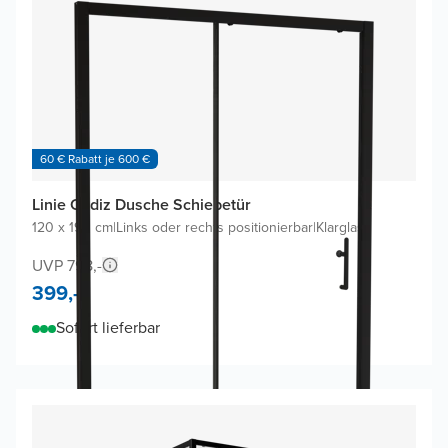
60 € Rabatt je 600 €
Linie Cadiz Dusche Schiebetür
120 x 190 cm
|
Links oder rechts positionierbar
|
Klarglas
UVP 798,-
399,-
Sofort lieferbar