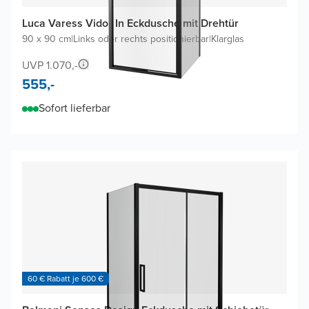
Luca Varess Vidor In Eckdusche mit Drehtür
90 x 90 cm
|
Links oder rechts positionierbar
|
Klarglas
UVP 1.070,-
555,-
Sofort lieferbar
60 € Rabatt je 600 €