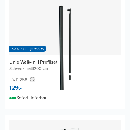
60 € Rabatt je 600 €
Linie Walk-in II Profilset
Schwarz matt
|
200 cm
UVP 258,-
129,-
Sofort lieferbar