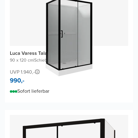
Luca Varess Talan Duschkabine
90 x 120 cm
|
Schiebetür
|
Profil Schwarz
UVP 1.940,-
990,-
Sofort lieferbar