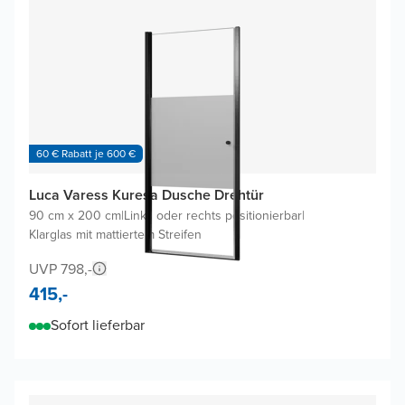
60 € Rabatt je 600 €
Luca Varess Kuresa Dusche Drehtür
90 cm x 200 cm
|
Links oder rechts positionierbar
|
Klarglas mit mattiertem Streifen
UVP 798,-
415,-
Sofort lieferbar