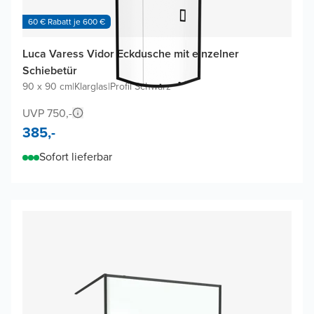
60 € Rabatt je 600 €
Luca Varess Vidor Eckdusche mit einzelner
Schiebetür
90 x 90 cm
|
Klarglas
|
Profil Schwarz
UVP 750,-
385,-
Sofort lieferbar