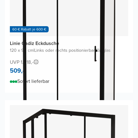
60 € Rabatt je 600 €
Linie Cadiz Eckdusche
120 x 90 cm
|
Links oder rechts positionierbar
|
Klarglas
UVP 1.018,-
509,-
Sofort lieferbar