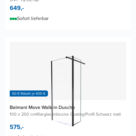
649,-
Sofort lieferbar
60 € Rabatt je 600 €
Balmani Move Walk-in Dusche
100 x 200 cm
|
Klarglas inklusive Coating
|
Profil Schwarz matt
575,-