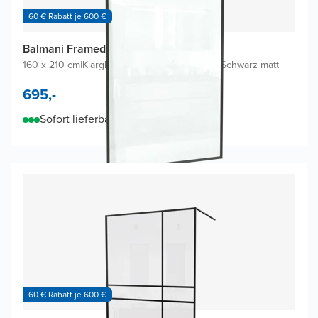
60 € Rabatt je 600 €
Balmani Framed Walk-in Dusche
160 x 210 cm
|
Klarglas inklusive Coating
|
Profil Schwarz matt
695,-
Sofort lieferbar
60 € Rabatt je 600 €