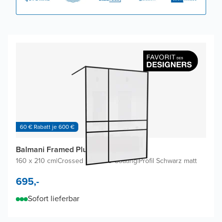
60 € Rabatt je 600 €
Balmani Framed Plus Walk-in Dusche
160 x 210 cm
|
Crossed inklusive Coating
|
Profil Schwarz matt
695,-
Sofort lieferbar