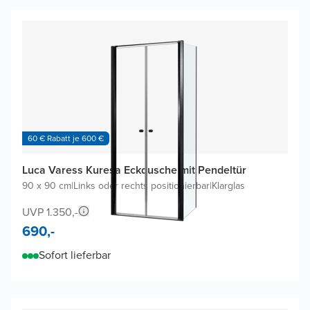
60 € Rabatt je 600 €
Luca Varess Kuresa Eckdusche mit Pendeltür
90 x 90 cm
|
Links oder rechts positionierbar
|
Klarglas
UVP 1.350,-
690,-
Sofort lieferbar