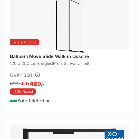
Letzte Chance
Balmani Move Slide Walk-in Dusche
120 x 200 cm
|
Klarglas
|
Profil Schwarz matt
UVP 1.360,-
489,-
699,-
Jetzt
- 30% Rabatt
Sofort lieferbar