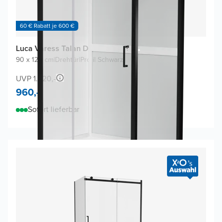
60 € Rabatt je 600 €
Luca Varess Talan Duschkabine
90 x 120 cm
|
Drehtür
|
Profil Schwarz
UVP 1.920,-
960,-
Sofort lieferbar