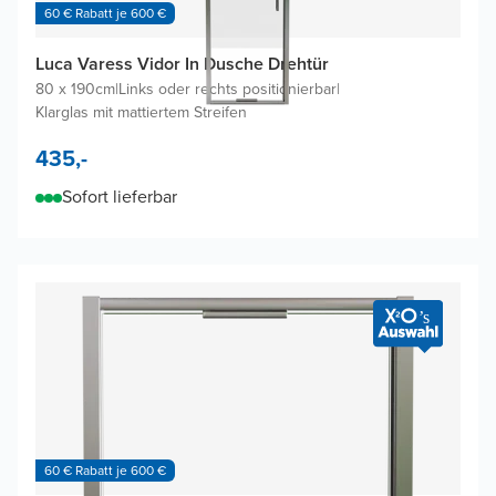
60 € Rabatt je 600 €
Luca Varess Vidor In Dusche Drehtür
80 x 190cm
|
Links oder rechts positionierbar
|
Klarglas mit mattiertem Streifen
435,-
Sofort lieferbar
60 € Rabatt je 600 €