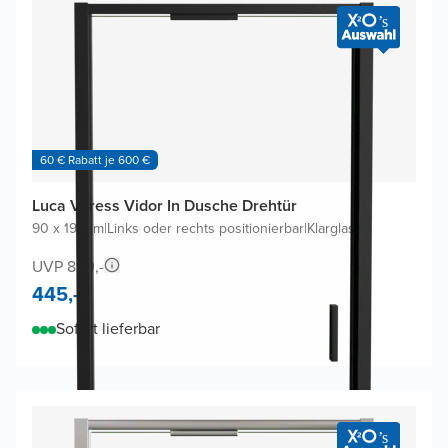
60 € Rabatt je 600 €
Luca Varess Vidor In Dusche Drehtür
90 x 190cm
|
Links oder rechts positionierbar
|
Klarglas
UVP 850,-
445,-
Sofort lieferbar