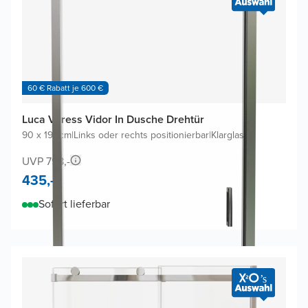
60 € Rabatt je 600 €
Luca Varess Vidor In Dusche Drehtür
90 x 190cm
|
Links oder rechts positionierbar
|
Klarglas
UVP 798,-
435,-
Sofort lieferbar