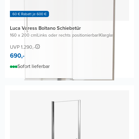
60 € Rabatt je 600 €
Luca Varess Boltano Schiebetür
160 x 200 cm
|
Links oder rechts positionierbar
|
Klarglas
UVP 1.290,-
690,-
Sofort lieferbar