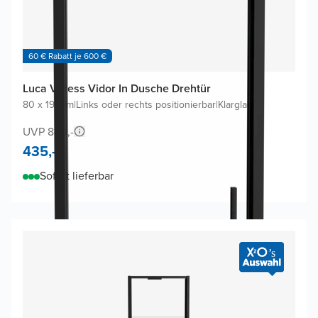
60 € Rabatt je 600 €
Luca Varess Vidor In Dusche Drehtür
80 x 190cm
|
Links oder rechts positionierbar
|
Klarglas
UVP 840,-
435,-
Sofort lieferbar