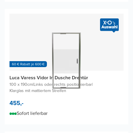
60 € Rabatt je 600 €
Luca Varess Vidor In Dusche Drehtür
100 x 190cm
|
Links oder rechts positionierbar
|
Klarglas mit mattiertem Streifen
455,-
Sofort lieferbar