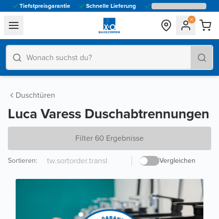
Tiefstpreisgarantie
Schnelle Lieferung
general.navigation.toggle_menu.label
Duschtüren
Luca Varess Duschabtrennungen
Filter 60 Ergebnisse
Sortieren
:
Vergleichen