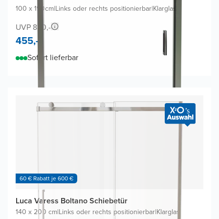
100 x 190cm
|
Links oder rechts positionierbar
|
Klarglas
UVP 830,-
455,-
Sofort lieferbar
60 € Rabatt je 600 €
Luca Varess Boltano Schiebetür
140 x 200 cm
|
Links oder rechts positionierbar
|
Klarglas