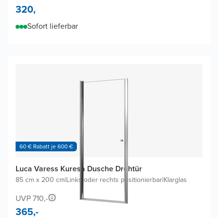
320,-
Sofort lieferbar
60 € Rabatt je 600 €
Luca Varess Kuresa Dusche Drehtür
85 cm x 200 cm
|
Links oder rechts positionierbar
|
Klarglas
UVP 710,-
365,-