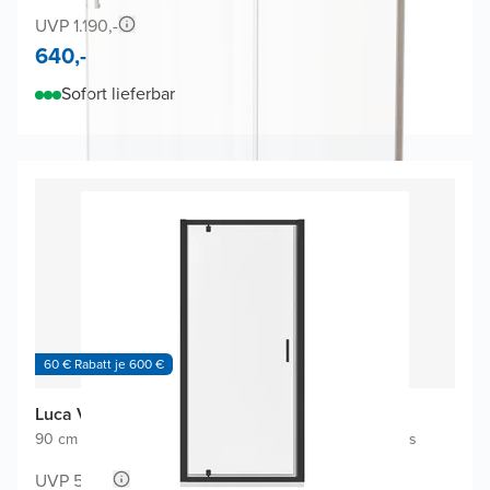
UVP 1.190,-
640,-
Sofort lieferbar
60 € Rabatt je 600 €
Luca Varess Vidor Dusche Drehtür
90 cm x 190 cm
|
Links oder rechts positionierbar
|
Klarglas
UVP 598,-