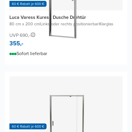
60 € Rabatt je 600 €
Luca Varess Kuresa Dusche Drehtür
80 cm x 200 cm
|
Links oder rechts positionierbar
|
Klarglas
UVP 690,-
355,-
Sofort lieferbar
60 € Rabatt je 600 €