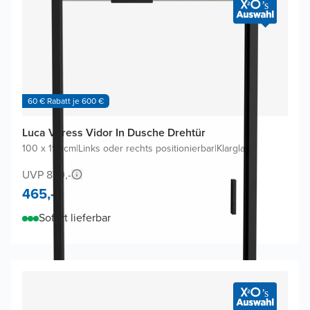
60 € Rabatt je 600 €
Luca Varess Vidor In Dusche Drehtür
100 x 190cm
|
Links oder rechts positionierbar
|
Klarglas
UVP 870,-
465,-
Sofort lieferbar