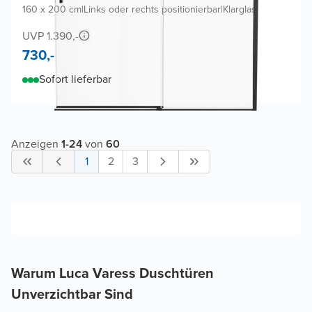
160 x 200 cm
|
Links oder rechts positionierbar
|
Klarglas
UVP 1.390,-
730,-
Sofort lieferbar
Anzeigen
1
-
24
von
60
1
2
3
Warum Luca Varess Duschtüren
Unverzichtbar Sind