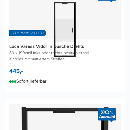
60 € Rabatt je 600 €
Luca Varess Vidor In Dusche Drehtür
80 x 190cm
|
Links oder rechts positionierbar
|
Klarglas mit mattiertem Streifen
445,-
Sofort lieferbar