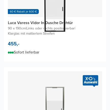
60 € Rabatt je 600 €
Luca Varess Vidor In Dusche Drehtür
90 x 190cm
|
Links oder rechts positionierbar
|
Klarglas mit mattiertem Streifen
455,-
Sofort lieferbar