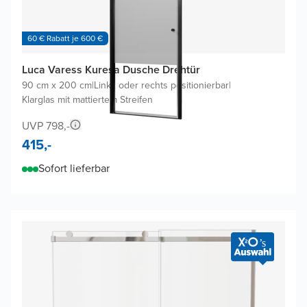
60 € Rabatt je 600 €
Luca Varess Kuresa Dusche Drehtür
90 cm x 200 cm
|
Links oder rechts positionierbar
|
Klarglas mit mattiertem Streifen
UVP 798,-
415,-
Sofort lieferbar