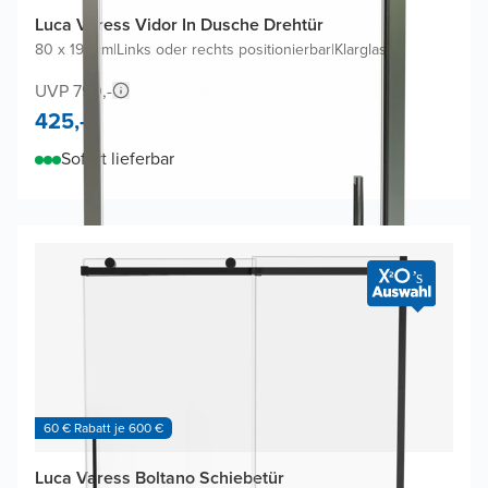
Luca Varess Vidor In Dusche Drehtür
80 x 190cm
|
Links oder rechts positionierbar
|
Klarglas
UVP 790,-
425,-
Sofort lieferbar
60 € Rabatt je 600 €
Luca Varess Boltano Schiebetür