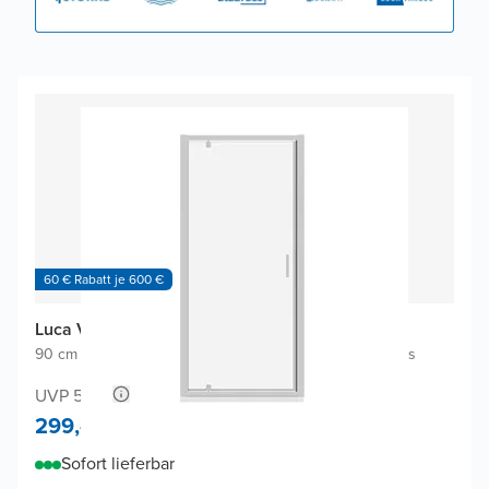
60 € Rabatt je 600 €
Luca Varess Vidor Dusche Drehtür
90 cm x 190 cm
|
Links oder rechts positionierbar
|
Klarglas
UVP 558,-
299,-
Sofort lieferbar