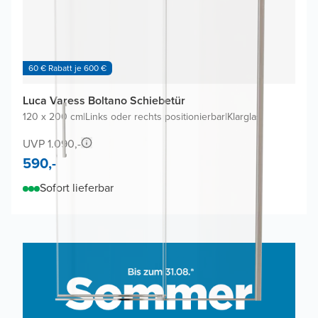
60 € Rabatt je 600 €
Luca Varess Boltano Schiebetür
120 x 200 cm
|
Links oder rechts positionierbar
|
Klarglas
UVP 1.090,-
590,-
Sofort lieferbar