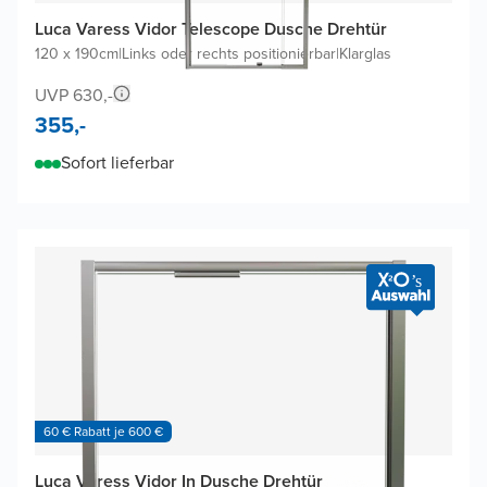
Luca Varess Vidor Telescope Dusche Drehtür
120 x 190cm
|
Links oder rechts positionierbar
|
Klarglas
UVP 630,-
355,-
Sofort lieferbar
60 € Rabatt je 600 €
Luca Varess Vidor In Dusche Drehtür