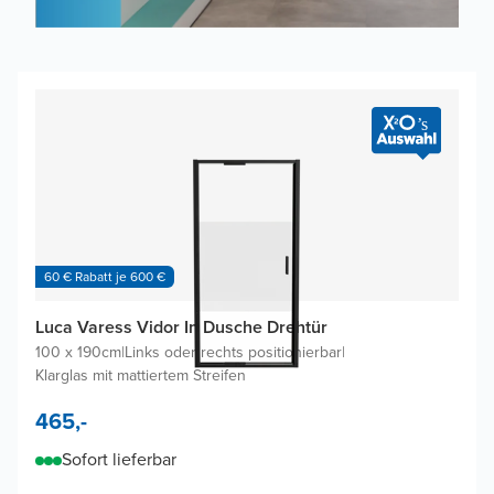
60 € Rabatt je 600 €
Luca Varess Vidor In Dusche Drehtür
100 x 190cm
|
Links oder rechts positionierbar
|
Klarglas mit mattiertem Streifen
465,-
Sofort lieferbar