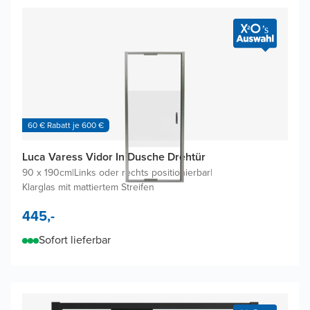
60 € Rabatt je 600 €
Luca Varess Vidor In Dusche Drehtür
90 x 190cm
|
Links oder rechts positionierbar
|
Klarglas mit mattiertem Streifen
445,-
Sofort lieferbar