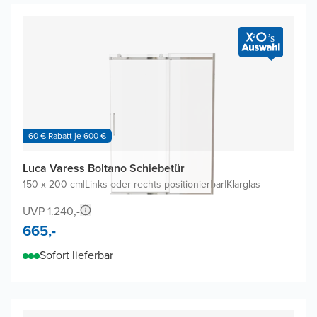
60 € Rabatt je 600 €
Luca Varess Boltano Schiebetür
150 x 200 cm
|
Links oder rechts positionierbar
|
Klarglas
UVP 1.240,-
665,-
Sofort lieferbar