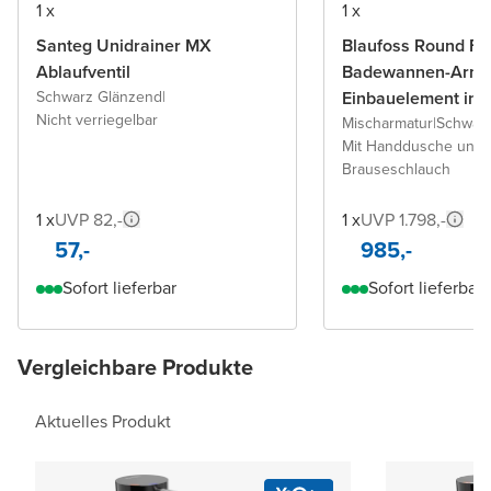
1 x
1 x
Santeg Unidrainer MX
Blaufoss Round Fr
Ablaufventil
Badewannen-Armat
Schwarz Glänzend
|
Einbauelement ink
Nicht verriegelbar
Mischarmatur
|
Schwarz
Mit Handdusche und
Brauseschlauch
1 x
UVP 82,-
1 x
UVP 1.798,-
57,-
985,-
Sofort lieferbar
Sofort lieferbar
Vergleichbare Produkte
Aktuelles Produkt