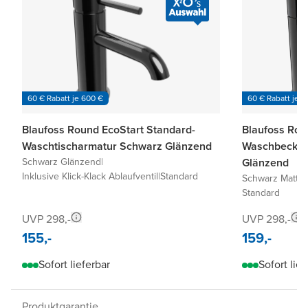
60 € Rabatt je 600 €
60 € Rabatt je 6
Blaufoss Round EcoStart Standard-
Blaufoss Rou
Waschtischarmatur Schwarz Glänzend
Waschbecken
Schwarz Glänzend
|
Glänzend
Inklusive Klick-Klack Ablaufventil
|
Standard
Schwarz Matt
|
I
Standard
UVP 298,-
UVP 298,-
155,-
159,-
Sofort lieferbar
Sofort lief
Produktgarantie