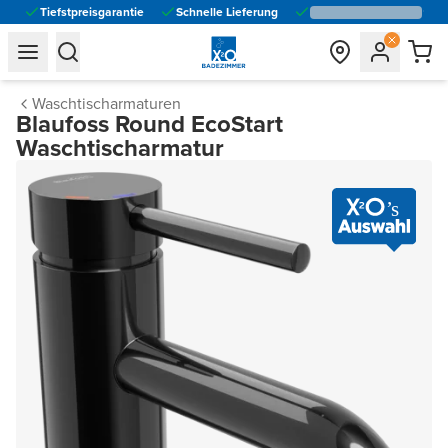
Tiefstpreisgarantie
Schnelle Lieferung
general.navigation.toggle_menu.label
general.navigation.toggle_menu.label
Waschtischarmaturen
Blaufoss Round EcoStart
Waschtischarmatur