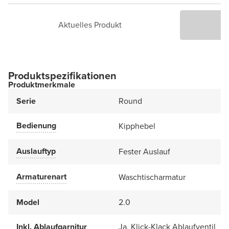
Aktuelles Produkt
P
Produktspezifikationen
Produktmerkmale
Serie
Round
Bedienung
Kipphebel
Auslauftyp
Fester Auslauf
Armaturenart
Waschtischarmatur
Model
2.0
Inkl. Ablaufgarnitur
Ja, Klick-Klack Ablaufventil