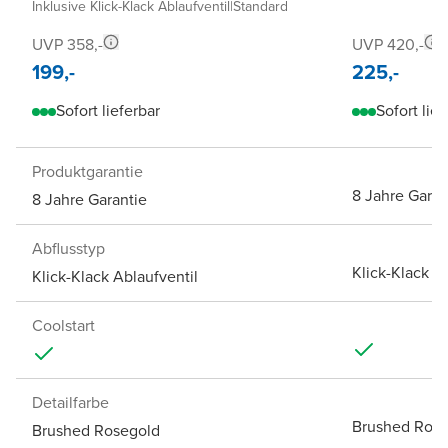
Inklusive Klick-Klack Ablaufventil
|
Standard
UVP 358,-
UVP 420,-
199,-
225,-
Sofort lieferbar
Sofort lief
Produktgarantie
8 Jahre Garan
8 Jahre Garantie
Abflusstyp
Klick-Klack A
Klick-Klack Ablaufventil
Coolstart
Detailfarbe
Brushed Rose
Brushed Rosegold