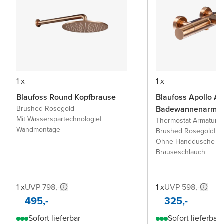
1 x
1 x
Blaufoss Round Kopfbrause
Blaufoss Apollo Au
Brushed Rosegold
|
Badewannenarmat
Mit Wasserspartechnologie
|
Thermostat-Armatur
|
Wandmontage
Brushed Rosegold
|
Ohne Handdusche u
Brauseschlauch
1 x
UVP 798,-
1 x
UVP 598,-
495,-
325,-
Sofort lieferbar
Sofort lieferbar