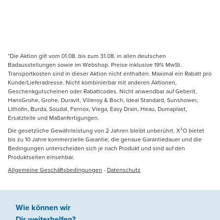
*Die Aktion gilt vom 01.08. bis zum 31.08. in allen deutschen
Badausstellungen sowie im Webshop. Preise inklusive 19% MwSt.
Transportkosten sind in dieser Aktion nicht enthalten. Maximal ein Rabatt pro
Kunde/Lieferadresse. Nicht kombinierbar mit anderen Aktionen,
Geschenkgutscheinen oder Rabattcodes. Nicht anwendbar auf Geberit,
HansGrohe, Grohe, Duravit, Villeroy & Boch, Ideal Standard, Sunshower,
Lithofin, Burda, Soudal, Fernox, Viega, Easy Drain, Heau, Dumaplast,
Ersatzteile und Maßanfertigungen.
Die gesetzliche Gewährleistung von 2 Jahren bleibt unberührt. X²O bietet
bis zu 10 Jahre kommerzielle Garantie, die genaue Garantiedauer und die
Bedingungen unterscheiden sich je nach Produkt und sind auf den
Produktseiten einsehbar.
Allgemeine Geschäftsbedingungen
-
Datenschutz
Wie können wir
Dir weiterhelfen
?