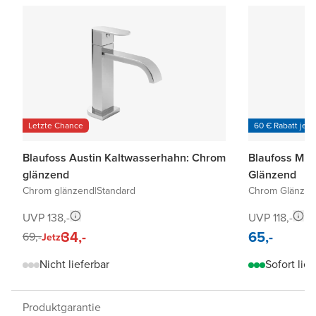
Letzte Chance
60 € Rabatt je 6
Blaufoss Austin Kaltwasserhahn: Chrom
Blaufoss Mul
glänzend
Glänzend
Chrom glänzend
|
Standard
Chrom Glänze
UVP 138,-
UVP 118,-
34,-
65,-
69,-
Jetzt
Nicht lieferbar
Sofort lief
Produktgarantie