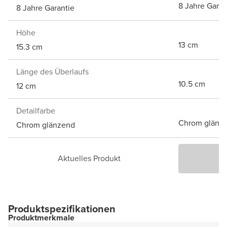
8 Jahre Garan
8 Jahre Garantie
Höhe
13 cm
15.3 cm
Länge des Überlaufs
10.5 cm
12 cm
Detailfarbe
Chrom glänz
Chrom glänzend
Aktuelles Produkt
P
Produktspezifikationen
Produktmerkmale