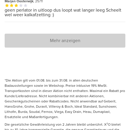
Marjan Oosterwijk
, 25/11
geen perlator in uitloop dus loopt wat langer leeg Scheelt
wel weer kalkafzetting :)
Mehr anzeigen
*Die Aktion gilt vom 01.08. bis zum 31.08. in allen deutschen
Badausstellungen sowie im Webshop. Preise inklusive 19% MwSt.
Transportkosten sind in dieser Aktion nicht enthalten. Maximal ein Rabatt pro
Kunde/Lieferadresse. Nicht kombinierbar mit anderen Aktionen,
Geschenkgutscheinen oder Rabattcodes. Nicht anwendbar auf Geberit,
HansGrohe, Grohe, Duravit, Villeroy & Boch, Ideal Standard, Sunshower,
Lithofin, Burda, Soudal, Fernox, Viega, Easy Drain, Heau, Dumaplast,
Ersatzteile und Maßanfertigungen.
Die gesetzliche Gewährleistung von 2 Jahren bleibt unberührt. X²O bietet
bis zu 10 Jahre kommerzielle Garantie, die genaue Garantiedauer und die