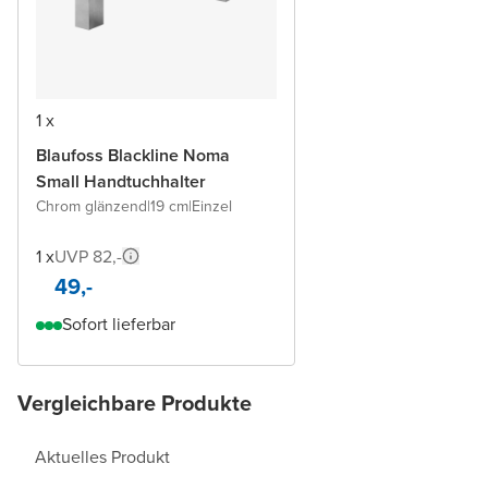
1 x
Blaufoss Blackline Noma
Small Handtuchhalter
Chrom glänzend
|
19 cm
|
Einzel
1 x
UVP 82,-
49,-
Sofort lieferbar
Vergleichbare Produkte
Aktuelles Produkt