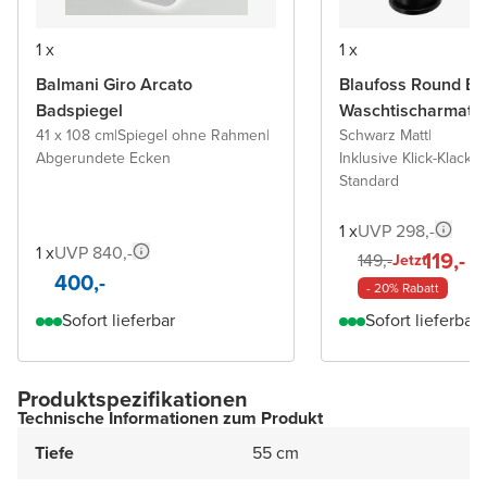
1 x
1 x
Balmani Giro Arcato
Blaufoss Round Ec
Badspiegel
Waschtischarmatu
41 x 108 cm
|
Spiegel ohne Rahmen
|
Schwarz Matt
|
Abgerundete Ecken
Inklusive Klick-Klack A
Standard
1 x
UVP 298,-
1 x
UVP 840,-
119,-
149,-
Jetzt
400,-
- 20% Rabatt
Sofort lieferbar
Sofort lieferbar
Produktspezifikationen
Technische Informationen zum Produkt
Tiefe
55 cm