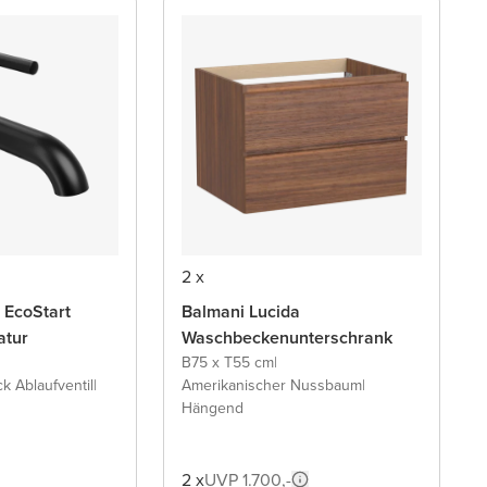
2 x
 EcoStart
Balmani Lucida
atur
Waschbeckenunterschrank
B75 x T55 cm
|
ck Ablaufventil
|
Amerikanischer Nussbaum
|
Hängend
2 x
UVP 1.700,-