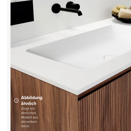
Abbildung
ähnlich
Zeigt ein
ähnliches
Modell aus
derselben
Serie