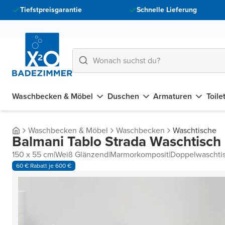
Tiefstpreisgarantie
Schnelle Lieferung
Waschbecken & Möbel
Duschen
Armaturen
Toile
Waschbecken & Möbel
Waschbecken
Waschtische
Balmani Tablo Strada Waschtisch
150 x 55 cm
|
Weiß Glänzend
|
Marmorkomposit
|
Doppelwaschti
60 € Rabatt je 600 €