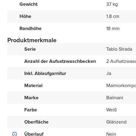
Gewicht
37 kg
Höhe
1.8 cm
Randhöhe
18 mm
Produktmerkmale
Serie
Tablo Strada
Anzahl der Aufsatzwaschbecken
2 Aufsatzwas
Inkl. Ablaufgarnitur
Ja
Material
Marmorkompo
Marke
Balmani
Farbe
Weiß
Oberfläche
Glänzend
Überlauf
Nein