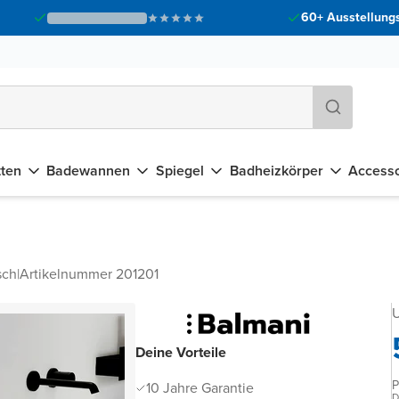
60+ Ausstellungs
tten
Badewannen
Spiegel
Badheizkörper
Accesso
sch
|
Artikelnummer 201201
U
Deine Vorteile
P
10 Jahre Garantie
D