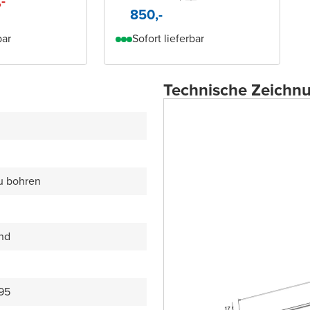
,-
850,-
bar
Sofort lieferbar
Technische Zeichn
zu bohren
end
95