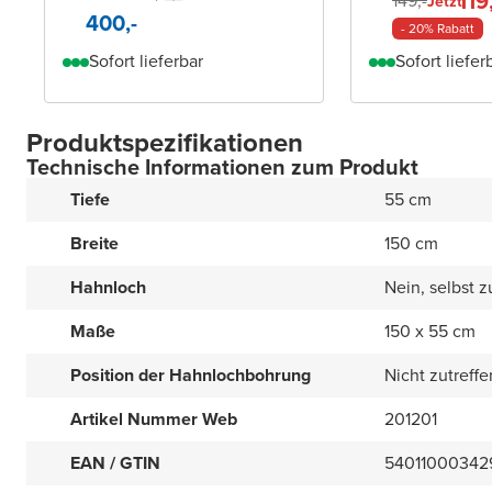
119
149,-
Jetzt
400,-
- 20% Rabatt
Sofort lieferbar
Sofort liefer
Produktspezifikationen
Technische Informationen zum Produkt
Tiefe
55 cm
Breite
150 cm
Hahnloch
Nein, selbst 
Maße
150 x 55 cm
Position der Hahnlochbohrung
Nicht zutreff
Artikel Nummer Web
201201
EAN / GTIN
54011000342