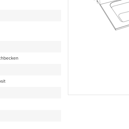
chbecken
sit