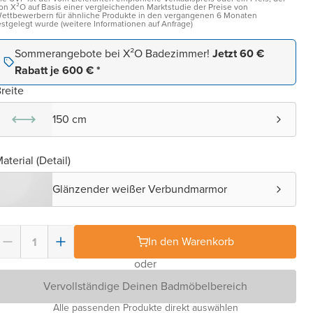
on X²O auf Basis einer vergleichenden Marktstudie der Preise von
ettbewerbern für ähnliche Produkte in den vergangenen 6 Monaten
estgelegt wurde (weitere Informationen auf Anfrage)
Sommerangebote bei X²O Badezimmer!
Jetzt 60 €
Rabatt je 600 € *
reite
150 cm
aterial (Detail)
Glänzender weißer Verbundmarmor
In den Warenkorb
oder
Vervollständige Deinen Badmöbelbereich
Alle passenden Produkte direkt auswählen