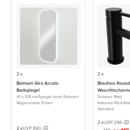
2 x
2 x
Balmani Giro Arcato
Blaufoss Round
Badspiegel
Waschtischarm
41 x 108 cm
|
Spiegel ohne Rahmen
|
Schwarz Matt
|
Abgerundete Ecken
Inklusive Klick-Kla
Standard
2 x
UVP 298,-
2 x
UVP 840,-