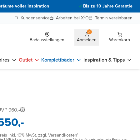
räume voller Inspiration
Bis zu 10 Jahre Garantie
Kundenservice
Arbeiten bei X²O
Termin vereinbaren
Badausstellungen
Anmelden
Warenkorb
ires
Outlet
Komplettbäder
Inspiration & Tipps
VP 960,-
550,-
reis inkl. 19% MwSt. zzgl. Versandkosten¹
ie UVP ist der vom Lieferanten empfohlene Verkaufspreis oder ein Preis, der