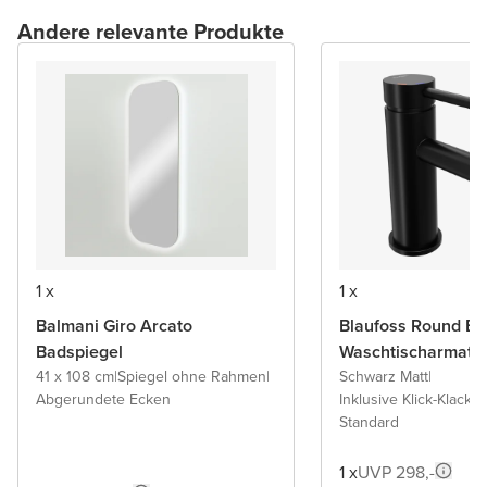
Andere relevante Produkte
1 x
1 x
Balmani Giro Arcato
Blaufoss Round Ec
Badspiegel
Waschtischarmatu
41 x 108 cm
|
Spiegel ohne Rahmen
|
Schwarz Matt
|
Abgerundete Ecken
Inklusive Klick-Klack A
Standard
1 x
UVP 298,-