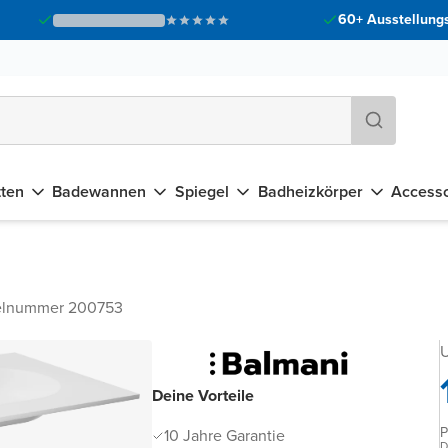
60+ Ausstellungs
tten
Badewannen
Spiegel
Badheizkörper
Accesso
kelnummer 200753
U
Deine Vorteile
P
10 Jahre Garantie
D