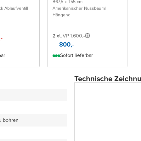
B67,5 x T55 cm
|
ck Ablaufventil
|
Amerikanischer Nussbaum
|
Hängend
2 x
UVP 1.600,-
,-
800,-
bar
Sofort lieferbar
Technische Zeichn
zu bohren