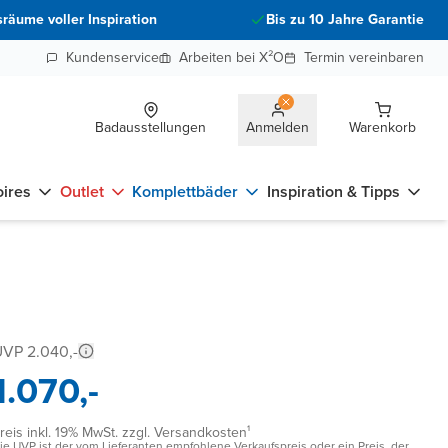
räume voller Inspiration
Bis zu 10 Jahre Garantie
Kundenservice
Arbeiten bei X²O
Termin vereinbaren
Badausstellungen
Anmelden
Warenkorb
ires
Outlet
Komplettbäder
Inspiration & Tipps
VP 2.040,-
1.070,-
reis inkl. 19% MwSt. zzgl. Versandkosten¹
ie UVP ist der vom Lieferanten empfohlene Verkaufspreis oder ein Preis, der