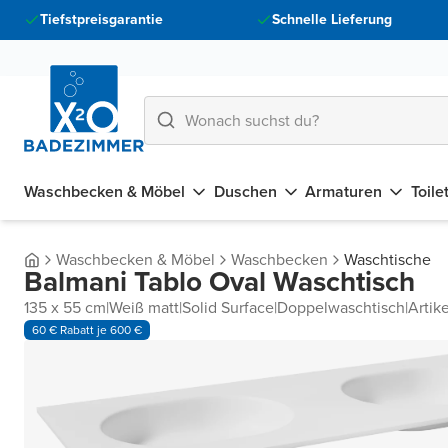
Tiefstpreisgarantie
Schnelle Lieferung
Waschbecken & Möbel
Duschen
Armaturen
Toile
Waschbecken & Möbel
Waschbecken
Waschtische
Balmani Tablo Oval Waschtisch
135 x 55 cm
|
Weiß matt
|
Solid Surface
|
Doppelwaschtisch
|
Arti
60 € Rabatt je 600 €