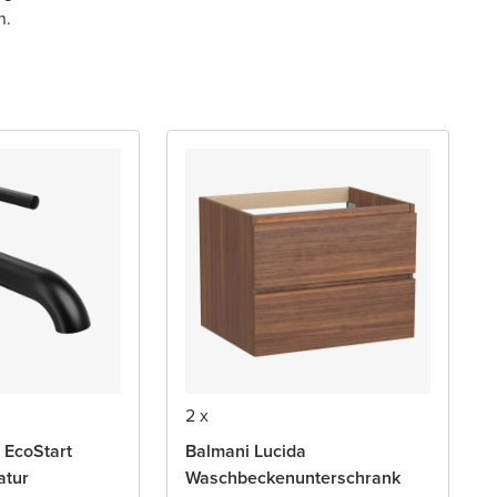
n.
2 x
 EcoStart
Balmani Lucida
atur
Waschbeckenunterschrank