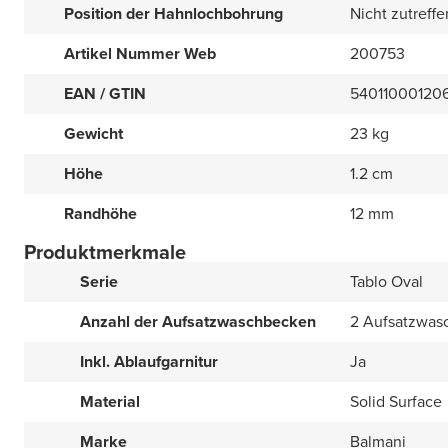
Position der Hahnlochbohrung
Nicht zutreff
Artikel Nummer Web
200753
EAN / GTIN
54011000120
Gewicht
23 kg
Höhe
1.2 cm
Randhöhe
12 mm
Produktmerkmale
Serie
Tablo Oval
Anzahl der Aufsatzwaschbecken
2 Aufsatzwas
Inkl. Ablaufgarnitur
Ja
Material
Solid Surface
Marke
Balmani