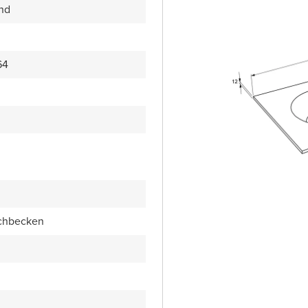
end
64
chbecken