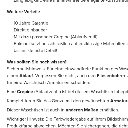
Langlebigkeit: eine immerwährende elegante Ausstrahlu
Weitere Vorteile
10 Jahre Garantie
Direkt einbaubar
Mit dazu passender Crepine (Ablaufventil)
Balmani setzt ausschließlich auf erstklassige Materialien
bis ins kleinste Detail!
Was sollten Sie noch wissen?
Sicherheitshinweis: Für eine einwandfreie Funktion des Was
einen
Ablauf
. Vergessen Sie nicht, auch den
Fliesenbohrer
z
für eine Waschtisch-Armatur entscheiden.
Eine
Crepine
(Ablaufventil) ist bei diesem Waschtisch inbegr
Komplettieren Sie das Ganze mit den gewünschten
Armatu
Dieser Waschtisch ist auch in
anderen Maßen
erhältlich.
Wichtiger Hinweis: Die Farbwiedergabe auf Ihrem Bildschirm
Produktfarbe abweichen. Möchten Sie sichergehen, die rich