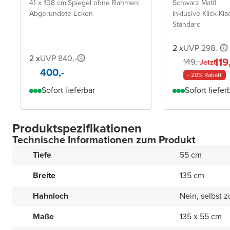
41 x 108 cm
|
Spiegel ohne Rahmen
|
Schwarz Matt
|
Abgerundete Ecken
Inklusive Klick-Kla
Standard
2 x
UVP 298,-
2 x
UVP 840,-
119
149,-
Jetzt
400,-
- 20% Rabatt
Sofort lieferbar
Sofort liefer
Produktspezifikationen
Technische Informationen zum Produkt
Tiefe
55 cm
Breite
135 cm
Hahnloch
Nein, selbst 
Maße
135 x 55 cm