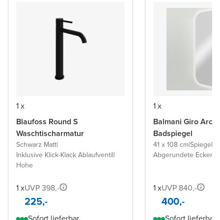
1 x
1 x
Blaufoss Round S
Balmani Giro Arca
Waschtischarmatur
Badspiegel
Schwarz Matt
|
41 x 108 cm
|
Spiegel 
Inklusive Klick-Klack Ablaufventil
|
Abgerundete Ecken
Hohe
1 x
UVP 398,-
1 x
UVP 840,-
225,-
400,-
Sofort lieferbar
Sofort lieferbar