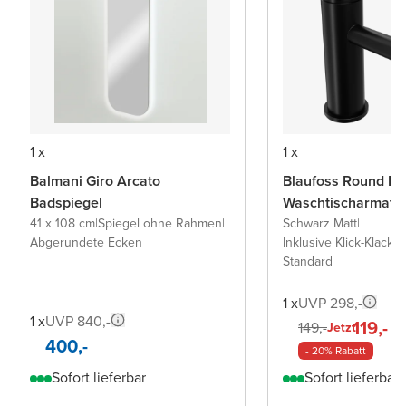
1 x
1 x
Balmani Giro Arcato
Blaufoss Round Ec
Badspiegel
Waschtischarmatu
41 x 108 cm
|
Spiegel ohne Rahmen
|
Schwarz Matt
|
Abgerundete Ecken
Inklusive Klick-Klack A
Standard
1 x
UVP 298,-
1 x
UVP 840,-
119,-
149,-
Jetzt
400,-
- 20% Rabatt
Sofort lieferbar
Sofort lieferbar