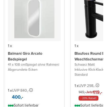
1 x
1 x
Balmani Giro Arcato
Blaufoss Round Ec
Badspiegel
Waschtischarmatu
41 x 108 cm
|
Spiegel ohne Rahmen
|
Schwarz Matt
|
Abgerundete Ecken
Inklusive Klick-Klack A
Standard
1 x
UVP 298,-
1 x
UVP 840,-
119,-
149,-
Jetzt
400,-
- 20% Rabatt
Sofort lieferbar
Sofort lieferbar