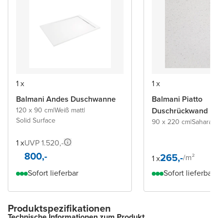
1 x
1 x
Balmani Andes Duschwanne
Balmani Piatto
120 x 90 cm
|
Weiß matt
|
Duschrückwand
Solid Surface
90 x 220 cm
|
Sahara
|
S
1 x
UVP 1.520,-
800,-
265,-
/
m²
1 x
Sofort lieferbar
Sofort lieferbar
Produktspezifikationen
Technische Informationen zum Produkt