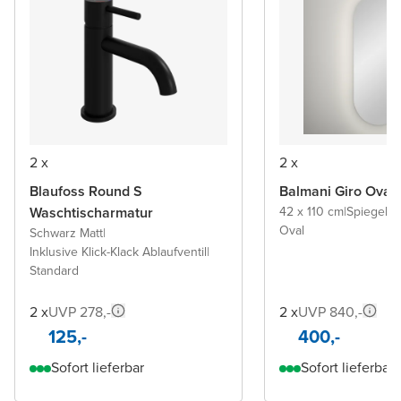
2 x
2 x
Blaufoss Round S
Balmani Giro Oval
Waschtischarmatur
42 x 110 cm
|
Spiegel 
Oval
Schwarz Matt
|
Inklusive Klick-Klack Ablaufventil
|
Standard
2 x
UVP 278,-
2 x
UVP 840,-
125,-
400,-
Sofort lieferbar
Sofort lieferbar