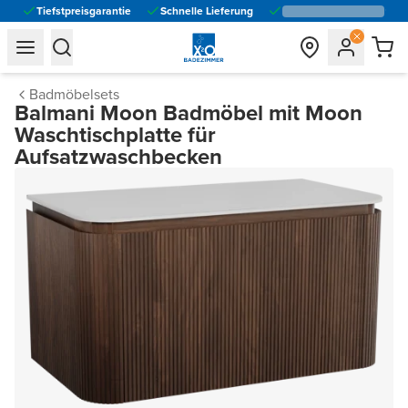
Tiefstpreisgarantie
Schnelle Lieferung
general.navigation.toggle_menu.label
general.navigation.toggle_menu.label
Badmöbelsets
Balmani Moon Badmöbel mit Moon
Waschtischplatte für
Aufsatzwaschbecken