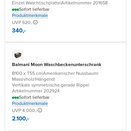
Einzel Waschtischplatte
|
Artikelnummer 201658
Sofort lieferbar
Produktmerkmale
UVP 620,-
340,-
Balmani Moon Waschbeckenunterschrank
B100 x T55 cm
|
Amerikanischer Nussbaum
|
Massivholz
|
Hängend
|
Vertikale symmetrische gerade Rippe
|
Artikelnummer 202924
Sofort lieferbar
Produktmerkmale
UVP 4.000,-
2.100,-