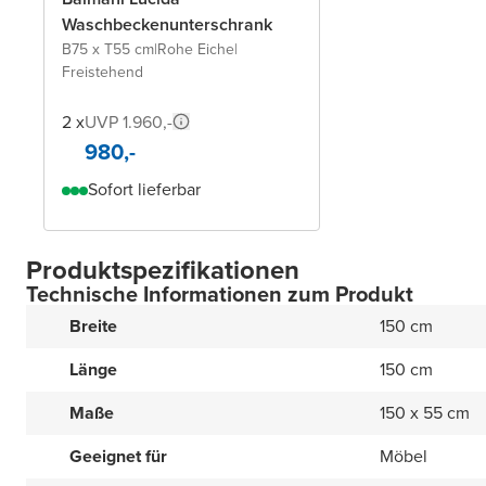
Waschbeckenunterschrank
B75 x T55 cm
|
Rohe Eiche
|
Freistehend
2 x
UVP 1.960,-
980,-
Sofort lieferbar
Produktspezifikationen
Technische Informationen zum Produkt
Breite
150 cm
Länge
150 cm
Maße
150 x 55 cm
Geeignet für
Möbel