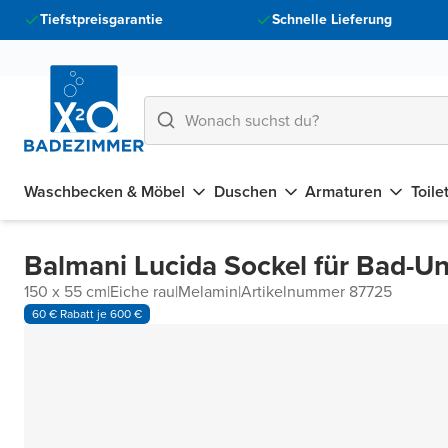
Tiefstpreisgarantie
Schnelle Lieferung
Waschbecken & Möbel
Duschen
Armaturen
Toile
Balmani Lucida Sockel für Bad-U
150 x 55 cm
|
Eiche rau
|
Melamin
|
Artikelnummer 87725
60 € Rabatt je 600 €