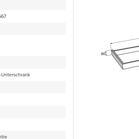
567
Unterschrank
ntie