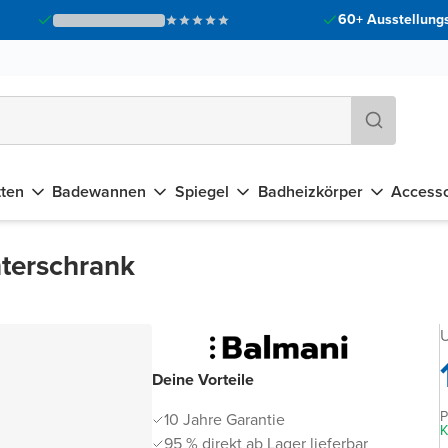
60+ Ausstellungs
tten
Badewannen
Spiegel
Badheizkörper
Accesso
nterschrank
U
Deine Vorteile
P
10 Jahre Garantie
K
95 % direkt ab Lager lieferbar