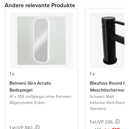
Andere relevante Produkte
1 x
1 x
Balmani Giro Arcato
Blaufoss Round Ec
Badspiegel
Waschtischarmatu
41 x 108 cm
|
Spiegel ohne Rahmen
|
Schwarz Matt
|
Abgerundete Ecken
Inklusive Klick-Klack A
Standard
1 x
UVP 298,-
1 x
UVP 840,-