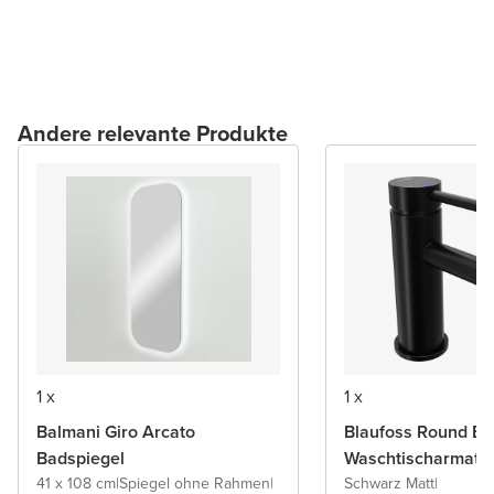
Andere relevante Produkte
1 x
1 x
Balmani Giro Arcato
Blaufoss Round Ec
Badspiegel
Waschtischarmatu
41 x 108 cm
|
Spiegel ohne Rahmen
|
Schwarz Matt
|