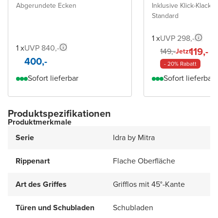
Abgerundete Ecken
Inklusive Klick-Klack A
Standard
1 x
UVP 298,-
1 x
UVP 840,-
119,-
149,-
Jetzt
400,-
- 20% Rabatt
Sofort lieferbar
Sofort lieferbar
Produktspezifikationen
Produktmerkmale
Serie
Idra by Mitra
Rippenart
Flache Oberfläche
Art des Griffes
Grifflos mit 45°-Kante
Türen und Schubladen
Schubladen