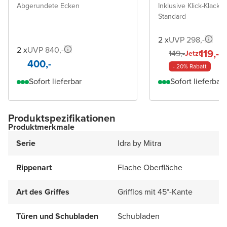
Abgerundete Ecken
Inklusive Klick-Klack A
Standard
2 x
UVP 298,-
2 x
UVP 840,-
119,-
149,-
Jetzt
400,-
- 20% Rabatt
Sofort lieferbar
Sofort lieferbar
Produktspezifikationen
Produktmerkmale
Serie
Idra by Mitra
Rippenart
Flache Oberfläche
Art des Griffes
Grifflos mit 45°-Kante
Türen und Schubladen
Schubladen