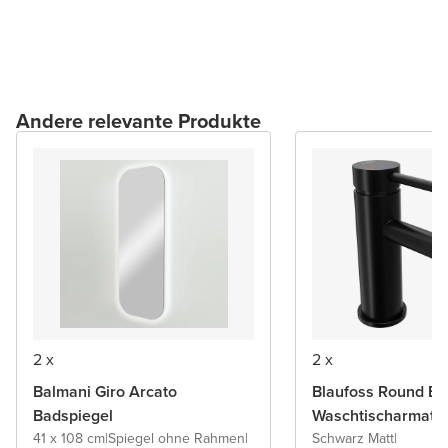
Andere relevante Produkte
2 x
2 x
Balmani Giro Arcato
Blaufoss Round Ec
Badspiegel
Waschtischarmatu
41 x 108 cm
|
Spiegel ohne Rahmen
|
Schwarz Matt
|