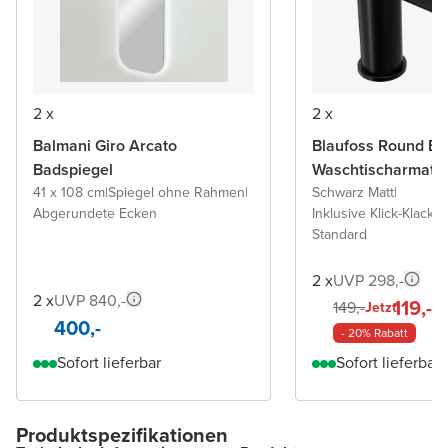
2 x
2 x
Balmani Giro Arcato
Blaufoss Round Ec
Badspiegel
Waschtischarmatu
41 x 108 cm
|
Spiegel ohne Rahmen
|
Schwarz Matt
|
Abgerundete Ecken
Inklusive Klick-Klack A
Standard
2 x
UVP 298,-
2 x
UVP 840,-
119,-
149,-
Jetzt
400,-
- 20% Rabatt
Sofort lieferbar
Sofort lieferbar
Produktspezifikationen