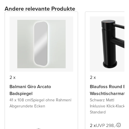
Andere relevante Produkte
2 x
2 x
Balmani Giro Arcato
Blaufoss Round Ec
Badspiegel
Waschtischarmatu
41 x 108 cm
|
Spiegel ohne Rahmen
|
Schwarz Matt
|
Abgerundete Ecken
Inklusive Klick-Klack A
Standard
2 x
UVP 298,-