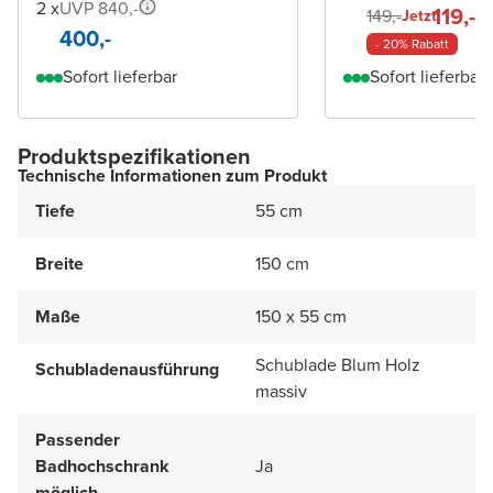
2 x
UVP 840,-
119,-
149,-
Jetzt
400,-
- 20% Rabatt
Sofort lieferbar
Sofort lieferbar
Produktspezifikationen
Technische Informationen zum Produkt
Tiefe
55 cm
Breite
150 cm
Maße
150 x 55 cm
Schublade Blum Holz
Schubladenausführung
massiv
Passender
Badhochschrank
Ja
möglich