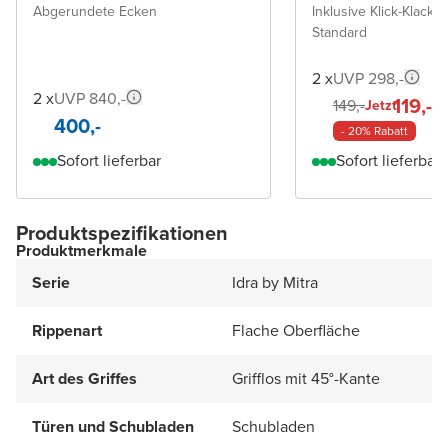
Abgerundete Ecken
Inklusive Klick-Klack A
Standard
2 x
UVP 298,-
2 x
UVP 840,-
119,-
149,-
Jetzt
400,-
- 20% Rabatt
Sofort lieferbar
Sofort lieferbar
Produktspezifikationen
Produktmerkmale
Serie
Idra by Mitra
Rippenart
Flache Oberfläche
Art des Griffes
Grifflos mit 45°-Kante
Türen und Schubladen
Schubladen