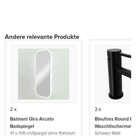
Andere relevante Produkte
2 x
2 x
Balmani Giro Arcato
Blaufoss Round Ec
Badspiegel
Waschtischarmatu
41 x 108 cm
|
Spiegel ohne Rahmen
|
Schwarz Matt
|