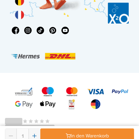
In den Warenkorb
© 2026 - X²O Badezimmer – USt-IdNr: DE343506152 -
AGB Widerrufsrecht
-