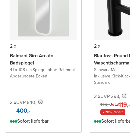
2 x
2 x
Balmani Giro Arcato
Blaufoss Round Ec
Badspiegel
Waschtischarmatu
41 x 108 cm
|
Spiegel ohne Rahmen
|
Schwarz Matt
|
Abgerundete Ecken
Inklusive Klick-Klack A
Standard
2 x
UVP 298,-
2 x
UVP 840,-
119,-
149,-
Jetzt
400,-
- 20% Rabatt
Sofort lieferbar
Sofort lieferbar