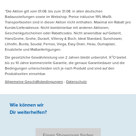
*Die Aktion gilt vom 01.08. bis zum 31.08. in allen deutschen
Badausstellungen sowie im Webshop. Preise inklusive 19% MwSt.
Transportkosten sind in dieser Aktion nicht enthalten. Maximal ein Rabatt pro
Kunde/Lieferadresse. Nicht kombinierbar mit anderen Aktionen,
Geschenkgutscheinen oder Rabattcodes. Nicht anwendbar auf Geberit,
HansGrohe, Grohe, Duravit, Villeroy & Boch, Ideal Standard, Sunshower,
Lithofin, Burda, Soudal, Fernox, Viega, Easy Drain, Heau, Dumaplast,
Ersatzteile und Maßanfertigungen.
Die gesetzliche Gewährleistung von 2 Jahren bleibt unberührt. X²O bietet
bis zu 10 Jahre kommerzielle Garantie, die genaue Garantiedauer und die
Bedingungen unterscheiden sich je nach Produkt und sind auf den
Produktseiten einsehbar.
Allgemeine Geschäftsbedingungen
-
Datenschutz
Wie können wir
Dir weiterhelfen
?
Einen Showroom finden