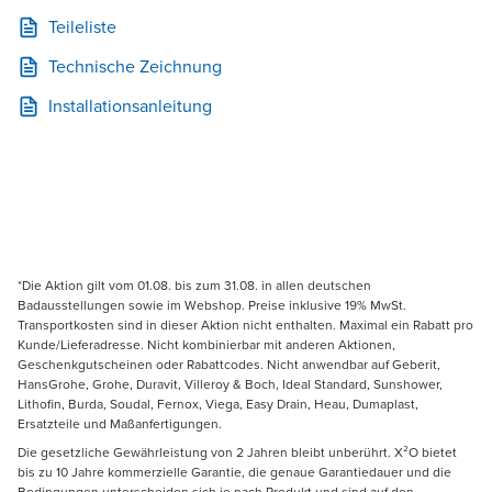
Teileliste
Technische Zeichnung
Installationsanleitung
*Die Aktion gilt vom 01.08. bis zum 31.08. in allen deutschen
Badausstellungen sowie im Webshop. Preise inklusive 19% MwSt.
Transportkosten sind in dieser Aktion nicht enthalten. Maximal ein Rabatt pro
Kunde/Lieferadresse. Nicht kombinierbar mit anderen Aktionen,
Geschenkgutscheinen oder Rabattcodes. Nicht anwendbar auf Geberit,
HansGrohe, Grohe, Duravit, Villeroy & Boch, Ideal Standard, Sunshower,
Lithofin, Burda, Soudal, Fernox, Viega, Easy Drain, Heau, Dumaplast,
Ersatzteile und Maßanfertigungen.
Die gesetzliche Gewährleistung von 2 Jahren bleibt unberührt. X²O bietet
bis zu 10 Jahre kommerzielle Garantie, die genaue Garantiedauer und die
Bedingungen unterscheiden sich je nach Produkt und sind auf den