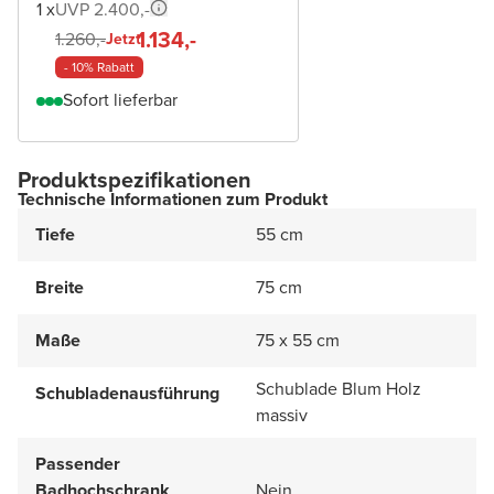
1 x
UVP 2.400,-
1.134,-
1.260,-
Jetzt
- 10% Rabatt
Sofort lieferbar
Produktspezifikationen
Technische Informationen zum Produkt
Tiefe
55 cm
Breite
75 cm
Maße
75 x 55 cm
Schublade Blum Holz
Schubladenausführung
massiv
Passender
Badhochschrank
Nein