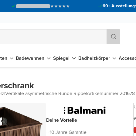
60+ Ausstellungs
tten
Badewannen
Spiegel
Badheizkörper
Accesso
rschrank
lz
|
Vertikale asymmetrische Runde Rippe
|
Artikelnummer 201678
U
2
Deine Vorteile
10 Jahre Garantie