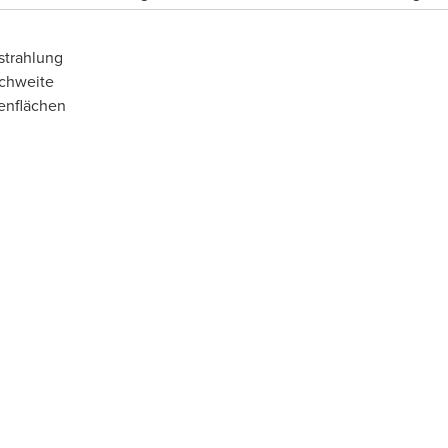
strahlung
ichweite
enflächen