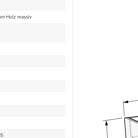
um Holz massiv
65