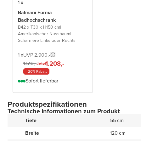
1 x
Balmani Forma
Badhochschrank
B42 x T30 x H150 cm
|
Amerikanischer Nussbaum
|
Scharniere Links oder Rechts
1 x
UVP 2.900,-
1.208,-
1.510,-
Jetzt
- 20% Rabatt
Sofort lieferbar
Produktspezifikationen
Technische Informationen zum Produkt
Tiefe
55 cm
Breite
120 cm