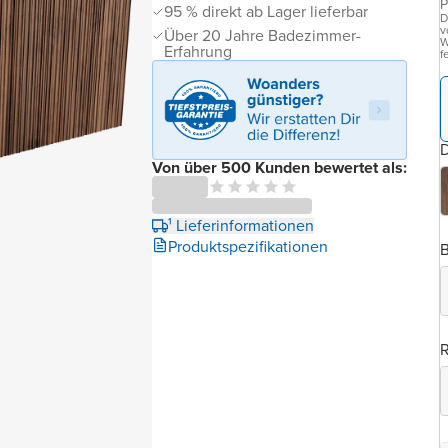
P
95 % direkt ab Lager lieferbar
D
v
Über 20 Jahre Badezimmer-
W
Erfahrung
f
D
Von über 500 Kunden bewertet als:
¹ Lieferinformationen
Produktspezifikationen
B
R