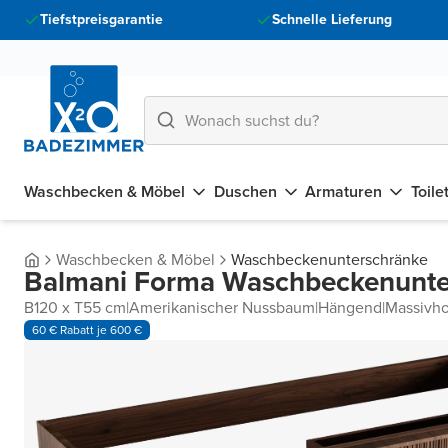
Tiefstpreisgarantie
Schnelle Lieferung
Waschbecken & Möbel
Duschen
Armaturen
Toile
Waschbecken & Möbel
Waschbeckenunterschränke
Balmani Forma Waschbeckenunte
B120 x T55 cm
|
Amerikanischer Nussbaum
|
Hängend
|
Massivho
60 € Rabatt je 600 €