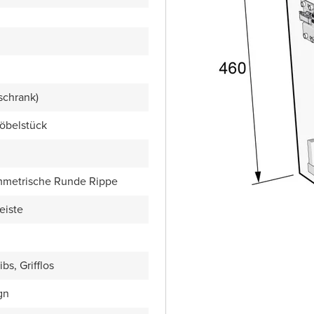
schrank)
öbelstück
ymmetrische Runde Rippe
eiste
bs, Grifflos
gn