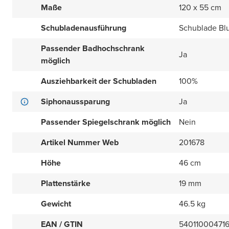
Maße
120 x 55 cm
Schubladenausführung
Schublade Bl
Passender Badhochschrank
Ja
möglich
Ausziehbarkeit der Schubladen
100%
Siphonaussparung
Ja
Passender Spiegelschrank möglich
Nein
Artikel Nummer Web
201678
Höhe
46 cm
Plattenstärke
19 mm
Gewicht
46.5 kg
EAN / GTIN
54011000471