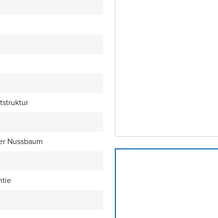
tstruktur
er Nussbaum
ntie