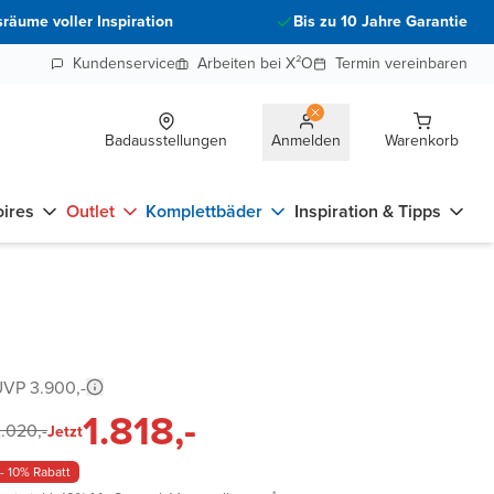
räume voller Inspiration
Bis zu 10 Jahre Garantie
Kundenservice
Arbeiten bei X²O
Termin vereinbaren
Badausstellungen
Anmelden
Warenkorb
ires
Outlet
Komplettbäder
Inspiration & Tipps
VP 3.900,-
1.818,-
.020,-
Jetzt
- 10% Rabatt