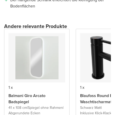
Bodenflächen
Andere relevante Produkte
1 x
1 x
Balmani Giro Arcato
Blaufoss Round Ec
Badspiegel
Waschtischarmatu
41 x 108 cm
|
Spiegel ohne Rahmen
|
Schwarz Matt
|
Abgerundete Ecken
Inklusive Klick-Klack A