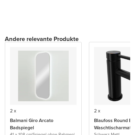
Andere relevante Produkte
2 x
2 x
Balmani Giro Arcato
Blaufoss Round Ec
Badspiegel
Waschtischarmatu
41 x 108 cm
|
Spiegel ohne Rahmen
|
Schwarz Matt
|