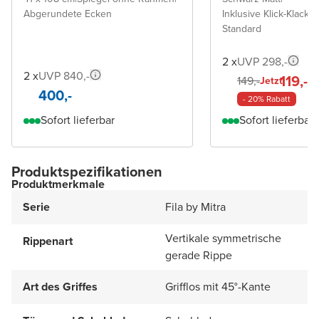
Abgerundete Ecken
Inklusive Klick-Klack A
Standard
2 x
UVP 298,-
2 x
UVP 840,-
119,-
149,-
Jetzt
400,-
- 20% Rabatt
Sofort lieferbar
Sofort lieferbar
Produktspezifikationen
Produktmerkmale
Serie
Fila by Mitra
Vertikale symmetrische
Rippenart
gerade Rippe
Art des Griffes
Grifflos mit 45°-Kante