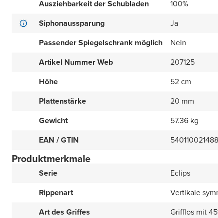
Ausziehbarkeit der Schubladen
100%
Siphonaussparung
Ja
Passender Spiegelschrank möglich
Nein
Artikel Nummer Web
207125
Höhe
52 cm
Plattenstärke
20 mm
Gewicht
57.36 kg
EAN / GTIN
54011002148
Produktmerkmale
Serie
Eclips
Rippenart
Vertikale sym
Art des Griffes
Grifflos mit 4