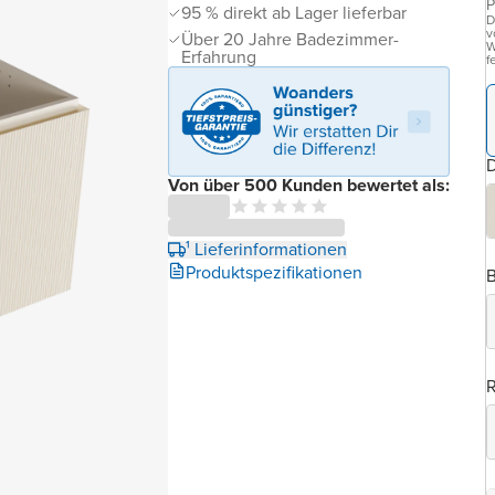
P
95 % direkt ab Lager lieferbar
D
v
Über 20 Jahre Badezimmer-
W
Erfahrung
f
D
Von über 500 Kunden bewertet als:
¹ Lieferinformationen
Produktspezifikationen
B
R