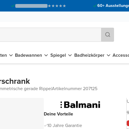
60+ Ausstellungs
tten
Badewannen
Spiegel
Badheizkörper
Accesso
rschrank
ymmetrische gerade Rippe
|
Artikelnummer 207125
U
9
Deine Vorteile
10 Jahre Garantie