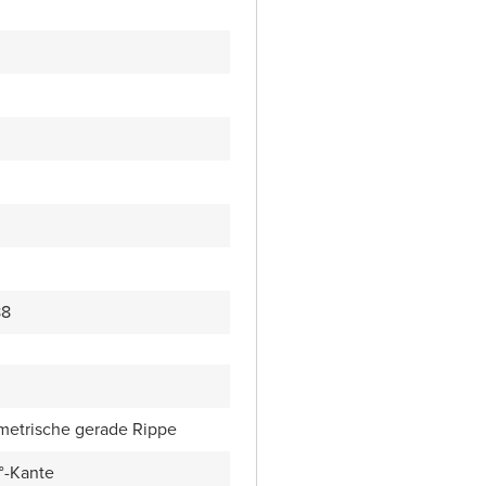
88
metrische gerade Rippe
5°-Kante