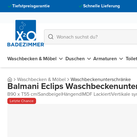
Tiefstpreisgarantie
Schnelle Lieferung
Waschbecken & Möbel
Duschen
Armaturen
Toile
Waschbecken & Möbel
Waschbeckenunterschränke
Balmani Eclips Waschbeckenunte
B90 x T55 cm
|
Sandbeige
|
Hängend
|
MDF Lackiert
|
Vertikale s
Letzte Chance