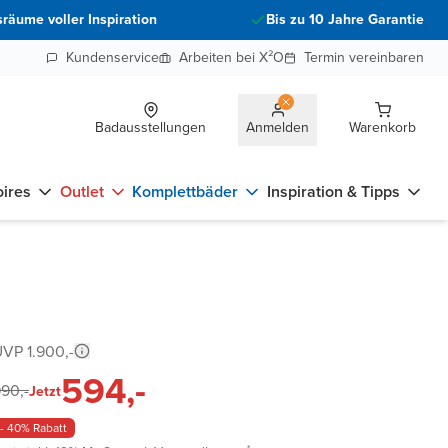
räume voller Inspiration
Bis zu 10 Jahre Garantie
Kundenservice
Arbeiten bei X²O
Termin vereinbaren
Badausstellungen
Anmelden
Warenkorb
ires
Outlet
Komplettbäder
Inspiration & Tipps
VP 1.900,-
594,-
90,-
Jetzt
- 40% Rabatt