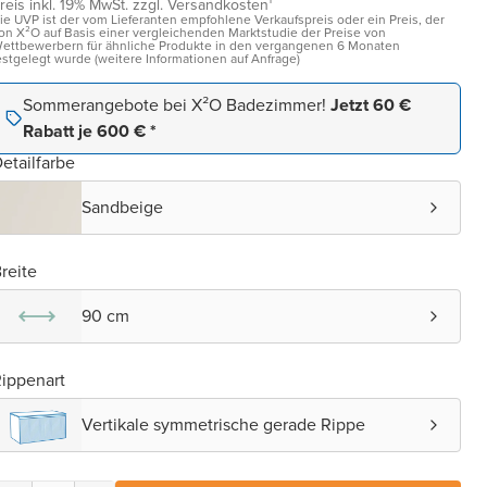
reis inkl. 19% MwSt. zzgl. Versandkosten¹
ie UVP ist der vom Lieferanten empfohlene Verkaufspreis oder ein Preis, der
on X²O auf Basis einer vergleichenden Marktstudie der Preise von
ettbewerbern für ähnliche Produkte in den vergangenen 6 Monaten
estgelegt wurde (weitere Informationen auf Anfrage)
Sommerangebote bei X²O Badezimmer!
Jetzt 60 €
Rabatt je 600 € *
etailfarbe
Sandbeige
reite
90 cm
ippenart
Vertikale symmetrische gerade Rippe