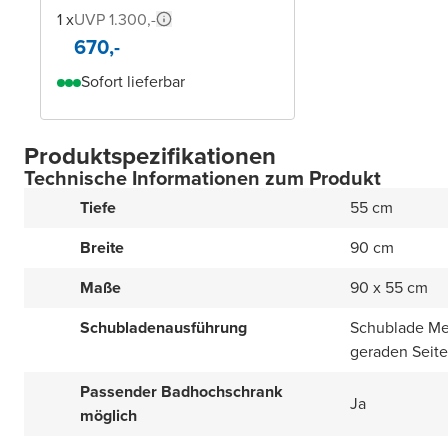
1 x
UVP 1.300,-
670,-
Sofort lieferbar
Produktspezifikationen
Technische Informationen zum Produkt
Tiefe
55 cm
Breite
90 cm
Maße
90 x 55 cm
Schubladenausführung
Schublade Met
geraden Seit
Passender Badhochschrank
Ja
möglich