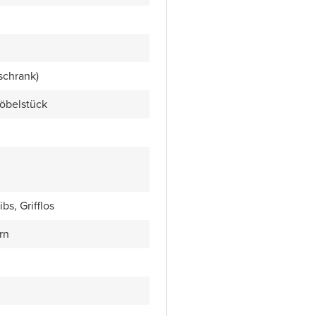
schrank)
öbelstück
bs, Grifflos
rn