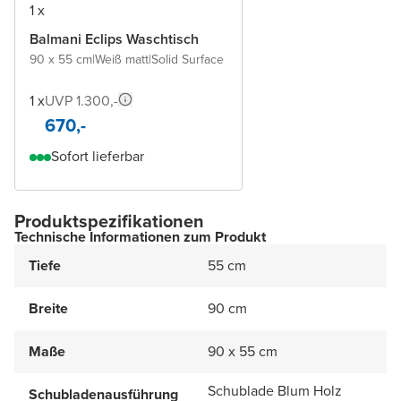
1 x
Balmani Eclips Waschtisch
90 x 55 cm
|
Weiß matt
|
Solid Surface
1 x
UVP 1.300,-
670,-
Sofort lieferbar
Produktspezifikationen
Technische Informationen zum Produkt
Tiefe
55 cm
Breite
90 cm
Maße
90 x 55 cm
Schublade Blum Holz
Schubladenausführung