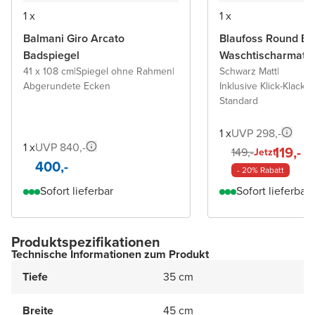
1 x
1 x
Balmani Giro Arcato
Blaufoss Round Ec
Badspiegel
Waschtischarmatu
41 x 108 cm
|
Spiegel ohne Rahmen
|
Schwarz Matt
|
Abgerundete Ecken
Inklusive Klick-Klack A
Standard
1 x
UVP 298,-
1 x
UVP 840,-
119,-
149,-
Jetzt
400,-
- 20% Rabatt
Sofort lieferbar
Sofort lieferbar
Produktspezifikationen
Technische Informationen zum Produkt
Tiefe
35 cm
Breite
45 cm