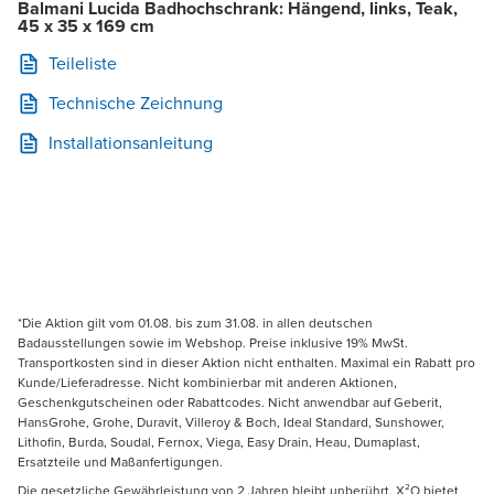
Balmani Lucida Badhochschrank: Hängend, links, Teak,
45 x 35 x 169 cm
Teileliste
Technische Zeichnung
Installationsanleitung
*Die Aktion gilt vom 01.08. bis zum 31.08. in allen deutschen
Badausstellungen sowie im Webshop. Preise inklusive 19% MwSt.
Transportkosten sind in dieser Aktion nicht enthalten. Maximal ein Rabatt pro
Kunde/Lieferadresse. Nicht kombinierbar mit anderen Aktionen,
Geschenkgutscheinen oder Rabattcodes. Nicht anwendbar auf Geberit,
HansGrohe, Grohe, Duravit, Villeroy & Boch, Ideal Standard, Sunshower,
Lithofin, Burda, Soudal, Fernox, Viega, Easy Drain, Heau, Dumaplast,
Ersatzteile und Maßanfertigungen.
Die gesetzliche Gewährleistung von 2 Jahren bleibt unberührt. X²O bietet